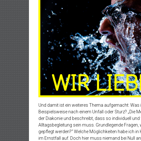
Und damit ist ein weiteres Thema aufgemacht: Was i
Beispielsweise nach einem Unfall oder Sturz? „Die 
der Diakonie und beschreibt, dass so individuell und 
Alltagsbegleitung sein muss. Grundlegende Fragen, w
gepflegt werden?“ Welche Möglichkeiten habe ich i
im Ernstfall auf. Doch hier muss niemand bei Null anf