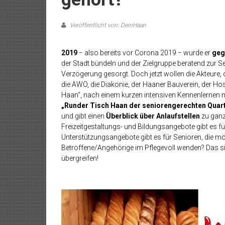
Veröffentlicht von: DeinHaan
2019
− also bereits vor Corona 2019 − wurde er
geg
der Stadt bündeln und der Zielgruppe beratend zur Se
Verzögerung gesorgt. Doch jetzt wollen die Akteure,
die AWO, die Diakonie, der Haaner Bauverein, der H
Haan“, nach einem kurzen intensiven Kennenlernen 
„Runder Tisch Haan der seniorengerechten Quart
und gibt einen
Überblick über Anlaufstellen
zu ganz
Freizeitgestaltungs- und Bildungsangebote gibt es f
Unterstützungsangebote gibt es für Senioren, die 
Betroffene/Angehörige im Pflegevoll wenden? Das si
übergreifen!