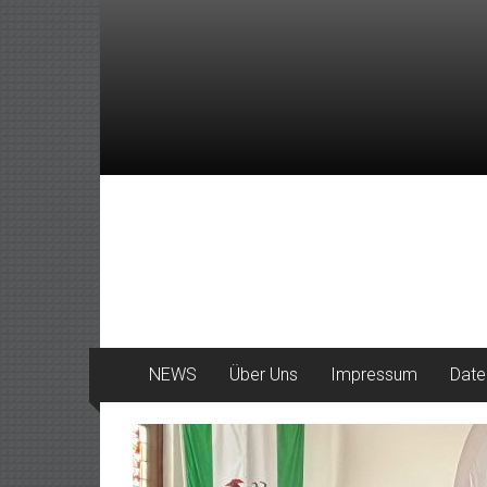
Zum
Inhalt
springen
DeinHaan
News
aus
Haan
NEWS
Über Uns
Impressum
Date