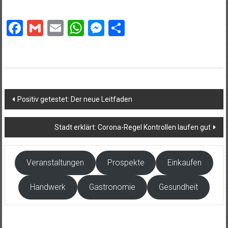
Facebook
Gmail
Email
WhatsApp
Messenger
Teilen
Beitragsnavigation
Positiv getestet: Der neue Leitfaden
Stadt erklärt: Corona-Regel Kontrollen laufen gut
Veranstaltungen
Prospekte
Einkaufen
Handwerk
Gastronomie
Gesundheit