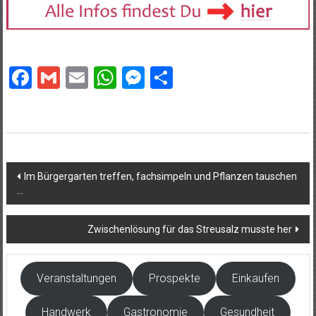
Facebook
Gmail
Email
WhatsApp
Messenger
Teilen
Beitragsnavigation
Im Bürgergarten treffen, fachsimpeln und Pflanzen tauschen
…
Zwischenlösung für das Streusalz musste her
Veranstaltungen
Prospekte
Einkaufen
Handwerk
Gastronomie
Gesundheit