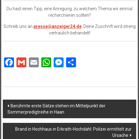
Du hast einen Tipp, eine Anregung, zu welchem Thema wir einmal
recherchieren sollten?
Schreib uns an
presse@anzeiger24.de
. Deine Zuschrift wird streng
vertraulich behandelt!
Facebook
Gmail
Email
WhatsApp
Messenger
Teilen
Beitragsnavigation
Berühmte erste Sätze stehen im Mittelpunkt der
Sommerpredigtreihe in Haan
Brand in Hochhaus in Erkrath-Hochdahl: Polizei ermittelt zur
Ursache