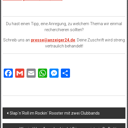
Du hast einen Tipp, eine Anregung, zu welchem Thema wir einmal
recherchieren sollten?
Schreib uns an
presse@anzeiger24.de
. Deine Zuschrift wird streng
vertraulich behandelt!
Facebook
Gmail
Email
WhatsApp
Messenger
Teilen
Beitragsnavigation
Slap`n´Roll im Rockin´ Rooster mit zwei Clubbands