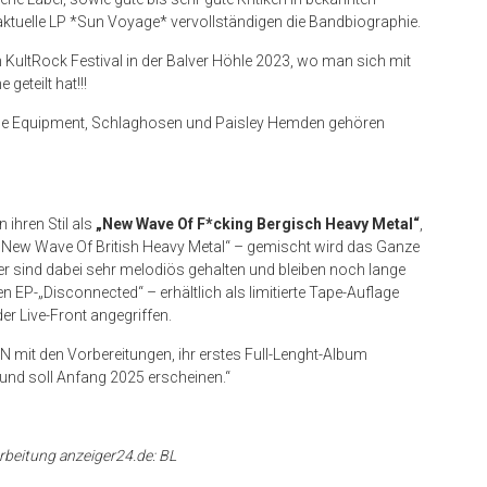
ktuelle LP *Sun Voyage* vervollständigen die Bandbiographie.
ultRock Festival in der Balver Höhle 2023, wo man sich mit
eteilt hat!!!
intage Equipment, Schlaghosen und Paisley Hemden gehören
 ihren Stil als
„New Wave Of F*cking Bergisch Heavy Metal“
,
„New Wave Of British Heavy Metal“ – gemischt wird das Ganze
er sind dabei sehr melodiös gehalten und bleiben noch lange
n EP-„Disconnected“ – erhältlich als limitierte Tape-Auflage
er Live-Front angegriffen.
it den Vorbereitungen, ihr erstes Full-Lenght-Album
und soll Anfang 2025 erscheinen.“
arbeitung anzeiger24.de: BL