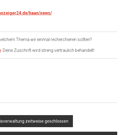
.anzeiger24.de/haan/news/
 welchem Thema wir einmal recherchieren sollten?
e
. Deine Zuschrift wird streng vertraulich behandelt!
er
eisverwaltung zeitweise geschlossen