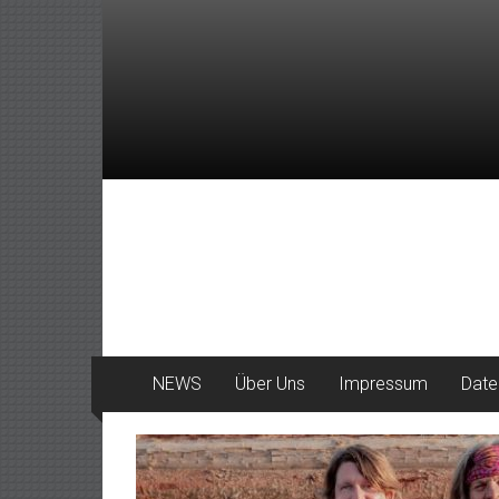
Zum
Inhalt
springen
DeinHaan
News
aus
Haan
NEWS
Über Uns
Impressum
Date