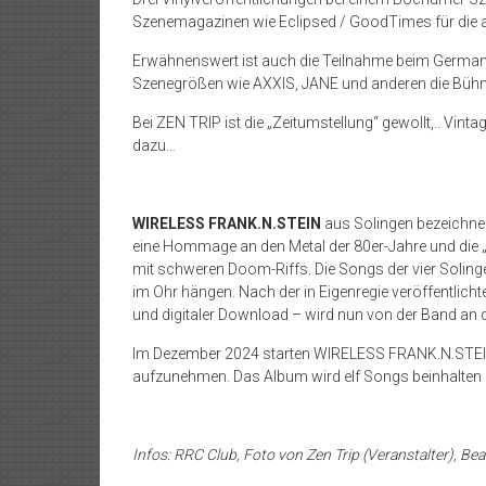
Szenemagazinen wie Eclipsed / GoodTimes für die a
Erwähnenswert ist auch die Teilnahme beim German K
Szenegrößen wie AXXIS, JANE und anderen die Bühne g
Bei ZEN TRIP ist die „Zeitumstellung“ gewollt,.. V
dazu…
WIRELESS FRANK.N.STEIN
aus Solingen bezeichnen
eine Hommage an den Metal der 80er-Jahre und die 
mit schweren Doom-Riffs. Die Songs der vier Soling
im Ohr hängen. Nach der in Eigenregie veröffentlichte
und digitaler Download – wird nun von der Band an d
Im Dezember 2024 starten WIRELESS FRANK.N.STEIN m
aufzunehmen. Das Album wird elf Songs beinhalten 
Infos: RRC Club, Foto von Zen Trip (Veranstalter), Be