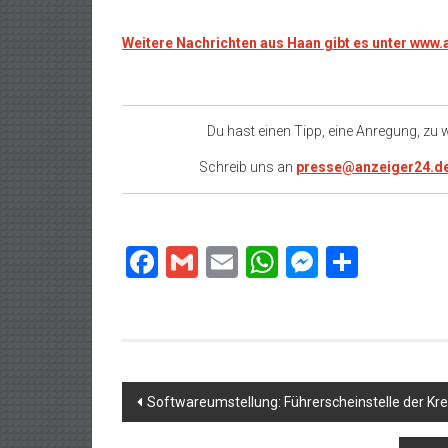
Weitere Nachrichten aus Haan gibt es unter www
Du hast einen Tipp, eine Anregung, zu
Schreib uns an
presse@anzeiger24.d
Facebook
Gmail
Email
WhatsApp
Messeng
Teilen
Beitragsnavigation
Softwareumstellung: Führerscheinstelle der Kr