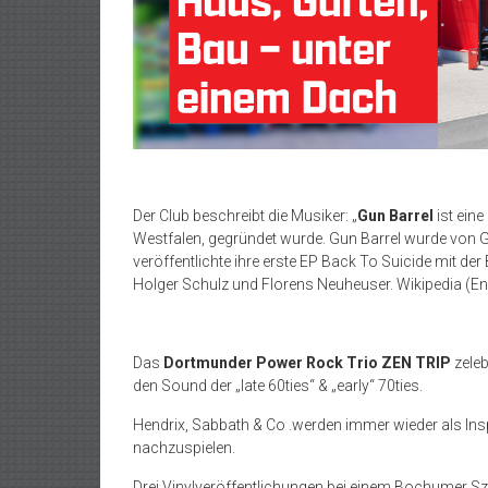
Der Club beschreibt die Musiker: „
Gun Barrel
ist eine
Westfalen, gegründet wurde. Gun Barrel wurde von 
veröffentlichte ihre erste EP Back To Suicide mit d
Holger Schulz und Florens Neuheuser. Wikipedia (En
Das
Dortmunder Power Rock Trio ZEN TRIP
zeleb
den Sound der „late 60ties“ & „early“ 70ties.
Hendrix, Sabbath & Co .werden immer wieder als Ins
nachzuspielen.
Drei Vinylveröffentlichungen bei einem Bochumer Sze