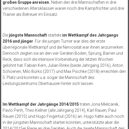
großen Gruppe anreisen.
Neben den drei Mannschaften in drei
verschiedenen Altersklassen waren noch drei Kampfrichter und drei
Trainer als Betreuer im Einsatz.
Die
jüngste Mannschaft
startete
im Wettkampf des Jahrgangs
2016 und jünger
. Für die jungen Turner war dies der erste
überregionale Wettkampf und die Nervosität war ihnen anzumerken.
Dennoch zeigten sie an den vier Geräten Boden, Sprung, Barren und
Reck, dass sich die intensive Vorbereitung der letzten Wochen
gelohnt hat. Fabian Kern, Julian Rinke (beide Jahrgang 2016), Anton
Schoenen, Milo Bürks (2017) und Max Pischke (2018) erreichten den
5. Platz und konnten u.a. sogar die Mannschaft des
Leistungszentrums Oberhausen hinter sich lassen.
Im Wettkampf der Jahrgänge 2014/2015
traten Jona Mielcarek,
Pavlo Perih, Theo Kellner (alle Jahrgang 2014), Karl Rauen, Paul
Rauen (2015) und Hugo Fingerhut (2016) an. Hugo hätte auch noch
in der jüngsten Mannschaft starten könnten, unterstützte aber die
2014/2015er Riege an drei Geräten. Auch die zweite Mannschaft des