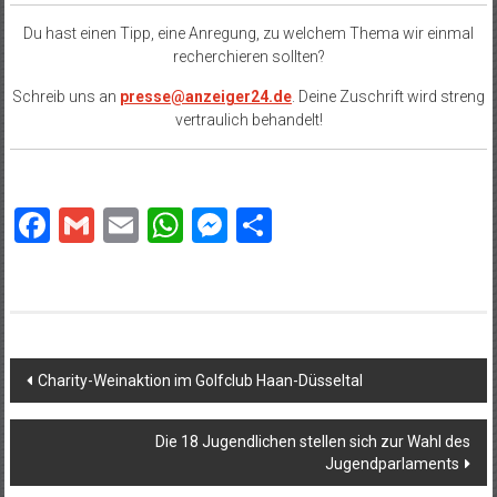
Du hast einen Tipp, eine Anregung, zu welchem Thema wir einmal
recherchieren sollten?
Schreib uns an
presse@anzeiger24.de
. Deine Zuschrift wird streng
vertraulich behandelt!
Facebook
Gmail
Email
WhatsApp
Messenger
Teilen
Beitragsnavigation
Charity-Weinaktion im Golfclub Haan-Düsseltal
Die 18 Jugendlichen stellen sich zur Wahl des
Jugendparlaments