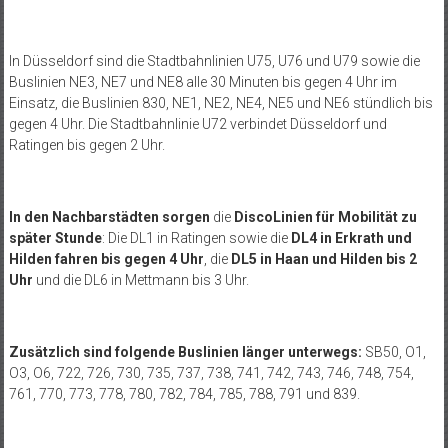
In Düsseldorf sind die Stadtbahnlinien U75, U76 und U79 sowie die
Buslinien NE3, NE7 und NE8 alle 30 Minuten bis gegen 4 Uhr im
Einsatz, die Buslinien 830, NE1, NE2, NE4, NE5 und NE6 stündlich bis
gegen 4 Uhr. Die Stadtbahnlinie U72 verbindet Düsseldorf und
Ratingen bis gegen 2 Uhr.
In den Nachbarstädten sorgen
die
DiscoLinien für Mobilität zu
später Stunde
: Die DL1 in Ratingen sowie die
DL4 in Erkrath und
Hilden fahren bis gegen 4 Uhr
, die
DL5 in Haan und Hilden bis 2
Uhr
und die DL6 in Mettmann bis 3 Uhr.
Zusätzlich sind folgende Buslinien länger unterwegs:
SB50, O1,
O3, O6, 722, 726, 730, 735, 737, 738, 741, 742, 743, 746, 748, 754,
761, 770, 773, 778, 780, 782, 784, 785, 788, 791 und 839.