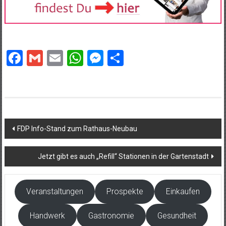
Facebook
Gmail
Email
WhatsApp
Messenger
Teilen
Beitragsnavigation
FDP Info-Stand zum Rathaus-Neubau
Jetzt gibt es auch „Refill“ Stationen in der Gartenstadt
Veranstaltungen
Prospekte
Einkaufen
Handwerk
Gastronomie
Gesundheit