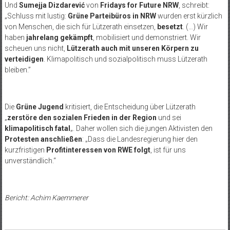
Und
Sumejja Dizdarević
von
Fridays for Future NRW
, schreibt:
„Schluss mit lustig:
Grüne Parteibüros in NRW
wurden erst kürzlich
von Menschen, die sich für Lützerath einsetzen,
besetzt
. (…) Wir
haben
jahrelang gekämpft
, mobilisiert und demonstriert. Wir
scheuen uns nicht,
Lützerath auch mit unseren Körpern zu
verteidigen
. Klimapolitisch und sozialpolitisch muss Lützerath
bleiben.”
Die
Grüne Jugend
kritisiert, die Entscheidung über Lützerath
„
zerstöre den sozialen Frieden in der Region
und sei
klimapolitisch fatal
„. Daher wollen sich die jungen Aktivisten den
Protesten anschließen
: „Dass die Landesregierung hier den
kurzfristigen
Profitinteressen von RWE folgt
, ist für uns
unverständlich.“
Bericht: Achim Kaemmerer