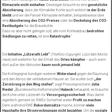
Klimaziele nicht einhalten
. Deswegen braucht es eine
gesetzliche
Absicherung
, dass der Klimakiller Kohle auch wirklich
in der Erde
bleibt
und wir die Pariser Klimaziele einhalten, beispielsweise über
eine
Absicherung des CO2-Preises
oder die
Deckelung des CO2-
Restbudgets
für die Braunkohle.
Dass es aber nicht gelingen soll, alle vom Kohleabbau
bedrohten
Siedlungen zu retten,
ist eine
Katastrophe
.“
Die
Initiative „Lützerath Lebt“
(Titelfoto Copyright: Lützi lebt/Moritz
Heck)
will weiterhin für den Erhalt des
Ortes kämpfen
– auch wenn
dort außer den Aktivisten
kaum noch jemand lebt
.
Die Kohlegegner kündigen weiteren
Widerstand
gegen die Räumung
und den Abriss der verbliebenen Häuser an. Sie wollen sich
„der
Zerstörung in den Weg stellen“
, sagt Pressesprecherin
Julia
Riedel
: „[Bundeswirtschaftsminister]
Habeck
behauptet, es brauche
die Kohle unter Lützerath für
Versorgungssicherheit
. Was damit
eigentlich gemeint ist: RWEs Sicherheit weiter
Profit zu machen
.
Denn während RWE
Rekordumsätze
mache, können
viele
Haushalte ihre Stromrechnungen nicht bezahlen
. Um die
soziale