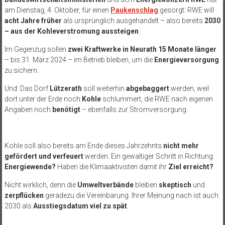
am Dienstag, 4. Oktober, für einen
Paukenschlag
gesorgt: RWE will
acht Jahre früher
als ursprünglich ausgehandelt – also bereits
2030
– aus der Kohleverstromung aussteigen
.
Im Gegenzug sollen
zwei Kraftwerke in Neurath 15 Monate länger
– bis 31. März 2024 – im Betrieb bleiben, um die
Energieversorgung
zu sichern.
Und: Das Dorf
Lützerath
soll weiterhin
abgebaggert
werden, weil
dort unter der Erde noch
Kohle
schlummert, die RWE nach eigenen
Angaben noch
benötigt
– ebenfalls zur Stromversorgung.
Kohle soll also bereits am Ende dieses Jahrzehnts
nicht mehr
gefördert und verfeuert
werden. Ein gewaltiger Schritt in Richtung
Energiewende?
Haben die Klimaaktivisten damit ihr
Ziel erreicht?
Nicht wirklich, denn die
Umweltverbände
bleiben
skeptisch
und
zerpflücken
geradezu die Vereinbarung. Ihrer Meinung nach ist auch
2030 als
Ausstiegsdatum viel zu spät
.