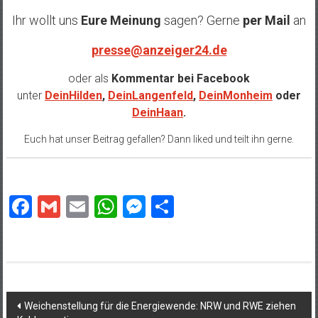
Ihr wollt uns
Eure Meinung
sagen? Gerne
per Mail
an
presse@anzeiger24.de
oder als
Kommentar bei
Facebook
unter
DeinHilden
,
DeinLangenfeld
,
DeinMonheim
oder
DeinHaan
.
Euch hat unser Beitrag gefallen? Dann liked und teilt ihn gerne.
Facebook
Gmail
Email
WhatsApp
Messenger
Teilen
Beitragsnavigation
Weichenstellung für die Energiewende: NRW und RWE ziehen