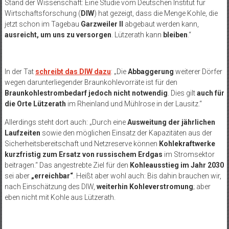
Stand der Wissenschaft: Eine Studie vom Deutschen Institut für
Wirtschaftsforschung (
DIW
) hat gezeigt, dass die Menge Kohle, die
jetzt schon im Tagebau
Garzweiler II
abgebaut werden kann,
ausreicht, um uns zu versorgen
. Lützerath kann
bleiben
.“
In der Tat
schreibt das DIW dazu
: „Die
Abbaggerung
weiterer Dörfer
wegen darunterliegender Braunkohlevorräte ist für den
Braunkohlestrombedarf jedoch nicht notwendig
. Dies gilt
auch für
die Orte Lützerath
im Rheinland und Mühlrose in der Lausitz.“
Allerdings steht dort auch: „Durch eine
Ausweitung der jährlichen
Laufzeiten
sowie den möglichen Einsatz der Kapazitäten aus der
Sicherheitsbereitschaft und Netzreserve können
Kohlekraftwerke
kurzfristig zum Ersatz von russischem Erdgas
im Stromsektor
beitragen.“ Das angestrebte Ziel für den
Kohleausstieg im Jahr 2030
sei aber
„erreichbar“
. Heißt aber wohl auch: Bis dahin brauchen wir,
nach Einschätzung des DIW,
weiterhin Kohleverstromung
; aber
eben nicht mit Kohle aus Lützerath.