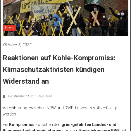
News
Oktober 3, 2022
Reaktionen auf Kohle-Kompromiss:
Klimaschutzaktivisten kündigen
Widerstand an
Veröffentlicht von: DeinHaan
Vereinbarung zwischen NRW und RWE: Lützerath soll verteidigt
werden
Ein
Kompromiss
zwischen den
grün-geführten Landes- und
Bundeswirtschaftsministerien
und dem
Energiekonzern RWE
hat