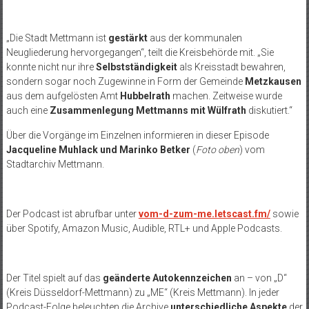
„Die Stadt Mettmann ist
gestärkt
aus der kommunalen
Neugliederung hervorgegangen“, teilt die Kreisbehörde mit. „Sie
konnte nicht nur ihre
Selbstständigkeit
als Kreisstadt bewahren,
sondern sogar noch Zugewinne in Form der Gemeinde
Metzkausen
aus dem aufgelösten Amt
Hubbelrath
machen. Zeitweise wurde
auch eine
Zusammenlegung Mettmanns mit Wülfrath
diskutiert.“
Über die Vorgänge im Einzelnen informieren in dieser Episode
Jacqueline Muhlack und Marinko Betker
(
Foto oben
) vom
Stadtarchiv Mettmann.
Der Podcast ist abrufbar unter
vom-d-zum-me.letscast.fm/
sowie
über Spotify, Amazon Music, Audible, RTL+ und Apple Podcasts.
Der Titel spielt auf das
geänderte Autokennzeichen
an – von „D“
(Kreis Düsseldorf-Mettmann) zu „ME“ (Kreis Mettmann). In jeder
Podcast-Folge beleuchten die Archive
unterschiedliche Aspekte
der