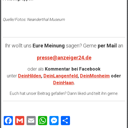
Quelle/Fotos: Neanderthal Museum
Ihr wollt uns
Eure Meinung
sagen? Gerne
per Mail
an
presse@anzeiger24.de
oder als
Kommentar bei
Facebook
unter
DeinHilden
,
DeinLangenfeld
,
DeinMonheim
oder
DeinHaan
.
Euch hat unser Beitrag gefallen? Dann liked und teilt ihn gerne.
Facebook
Gmail
Email
WhatsApp
Messenger
Teilen