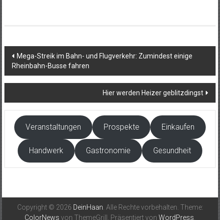
Beitragsnavigation
Mega-Streik im Bahn- und Flugverkehr: Zumindest einige
Rheinbahn-Busse fahren
Hier werden Heizer geblitzdingst
Veranstaltungen
Prospekte
Einkaufen
Handwerk
Gastronomie
Gesundheit
Copyright © 2026
DeinHaan
. Alle Rechte vorbehalten. Theme:
ColorNews
von ThemeGrill. Präsentiert von
WordPress
.