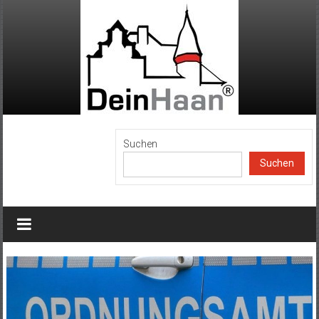
Zum
Inhalt
springen
DeinHaan
Suchen
Suchen
News
aus
Haan