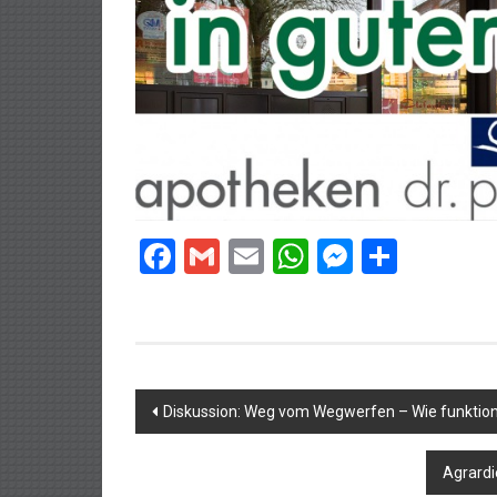
Facebook
Gmail
Email
WhatsApp
Messeng
Teilen
Beitragsnavigation
Diskussion: Weg vom Wegwerfen – Wie funktionie
Agrardi