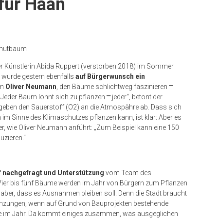
 für Haan
ammutbaum
ner Künstlerin Abida Ruppert (verstorben 2018) im Sommer
, wurde gestern ebenfalls
auf Bürgerwunsch ein
hn
Oliver Neumann
, den Bäume schlichtweg faszinieren
⎻
 „Jeder Baum lohnt sich zu pflanzen
⎻
jeder“, betont der
geben den Sauerstoff (O2) an die Atmospähre ab. Dass sich
im Sinne des Klimaschutzes pflanzen kann, ist klar: Aber es
er, wie Oliver Neumann anführt: „Zum Beispiel kann eine 150
uzieren.“
f nachgefragt und Unterstützung
vom Team des
 Vier bis fünf Bäume werden im Jahr von Bürgern zum Pflanzen
t aber, dass es Ausnahmen bleiben soll. Denn die Stadt braucht
lanzungen, wenn auf Grund von Bauprojekten bestehende
e im Jahr. Da kommt einiges zusammen, was ausgeglichen