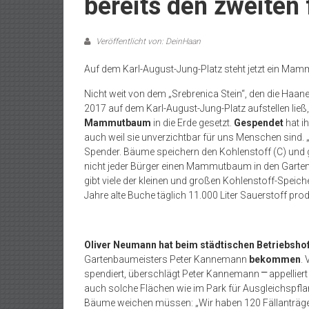
bereits den zweiten
Veröffentlicht von: DeinHaan
Auf dem Karl-August-Jung-Platz steht jetzt ein M
Nicht weit von dem „Srebrenica Stein“, den die Haa
2017 auf dem Karl-August-Jung-Platz aufstellen ließ
Mammutbaum
in die Erde gesetzt.
Gespendet
hat i
auch weil sie unverzichtbar für uns Menschen sind.
Spender. Bäume speichern den Kohlenstoff (C) und 
nicht jeder Bürger einen Mammutbaum in den Garten 
gibt viele der kleinen und großen Kohlenstoff-Speich
Jahre alte Buche täglich 11.000 Liter Sauerstoff prod
Oliver Neumann hat beim städtischen Betriebsho
Gartenbaumeisters Peter Kannemann
bekommen
.
spendiert, überschlägt Peter Kannemann
⎻
appellier
auch solche Flächen wie im Park für Ausgleichspf
Bäume weichen müssen: „Wir haben 120 Fällanträg