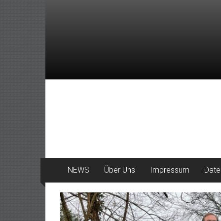
Zum
Inhalt
springen
DeinHaan
News
aus
Haan
NEWS
Über Uns
Impressum
Date