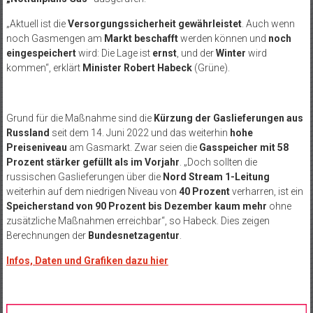
„Aktuell ist die
Versorgungssicherheit gewährleistet
. Auch wenn
noch Gasmengen am
Markt beschafft
werden können und
noch
eingespeichert
wird: Die Lage ist
ernst
, und der
Winter
wird
kommen“, erklärt
Minister Robert Habeck
(Grüne).
Grund für die Maßnahme sind die
Kürzung der Gaslieferungen aus
Russland
seit dem 14. Juni 2022 und das weiterhin
hohe
Preiseniveau
am Gasmarkt. Zwar seien die
Gasspeicher mit 58
Prozent stärker gefüllt als im Vorjahr
. „Doch sollten die
russischen Gaslieferungen über die
Nord Stream 1-Leitung
weiterhin auf dem niedrigen Niveau von
40 Prozent
verharren, ist ein
Speicherstand von 90 Prozent bis Dezember kaum mehr
ohne
zusätzliche Maßnahmen erreichbar“, so Habeck. Dies zeigen
Berechnungen der
Bundesnetzagentur
.
Infos, Daten und Grafiken dazu hier