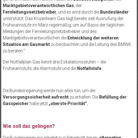
Marktgebietsverantwortlichen Gas
, der
Fernleitungsnetzbetreiber
, und es wird durch die
Bundesländer
unterstützt. Das Krisenteam Gas tagt bereits seit Ausrufung der
Frühwarnstufe im März regelmäßig, um auf Basis der täglichen
Meldungen der Fernleitungsnetzbetreiber und des
Marktgebietsverantwortlichen die
Entwicklung der weiteren
Situation am Gasmarkt
zu beobachten und die Leitung des BMWK
zu beraten.“
Der Notfallplan Gas kennt drei Eskalationsstufen – die
Frühwarnstufe, die Alarmstufe und die
Notfallstufe
.
Die Bundesregierung werde nun alles tun, um die
Versorgungssicherheit aufrecht
zu erhalten. Die
Befüllung der
Gasspeicher
habe jetzt
„oberste Priorität“.
Wie soll das gelingen?
Die Bundesregierung arbeitet nun fieberhaft daran,
alternative