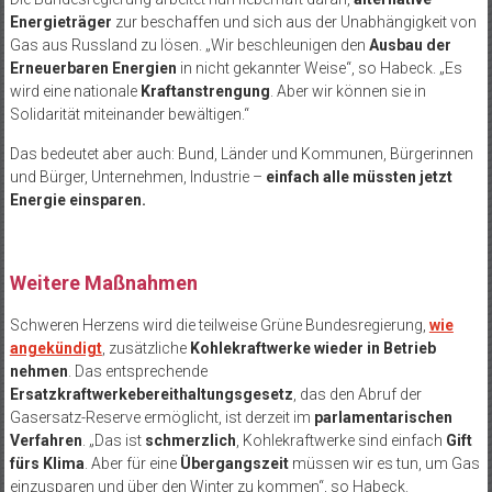
Energieträger
zur beschaffen und sich aus der Unabhängigkeit von
Gas aus Russland zu lösen. „Wir beschleunigen den
Ausbau der
Erneuerbaren Energien
in nicht gekannter Weise“, so Habeck. „Es
wird eine nationale
Kraftanstrengung
. Aber wir können sie in
Solidarität miteinander bewältigen.“
Das bedeutet aber auch: Bund, Länder und Kommunen, Bürgerinnen
und Bürger, Unternehmen, Industrie –
einfach alle müssten jetzt
Energie einsparen.
Weitere Maßnahmen
Schweren Herzens wird die teilweise Grüne Bundesregierung,
wie
angekündigt
, zusätzliche
Kohlekraftwerke wieder in Betrieb
nehmen
. Das entsprechende
Ersatzkraftwerkebereithaltungsgesetz
, das den Abruf der
Gasersatz-Reserve ermöglicht, ist derzeit im
parlamentarischen
Verfahren
. „Das ist
schmerzlich
, Kohlekraftwerke sind einfach
Gift
fürs Klima
. Aber für eine
Übergangszeit
müssen wir es tun, um Gas
einzusparen und über den Winter zu kommen“, so Habeck.