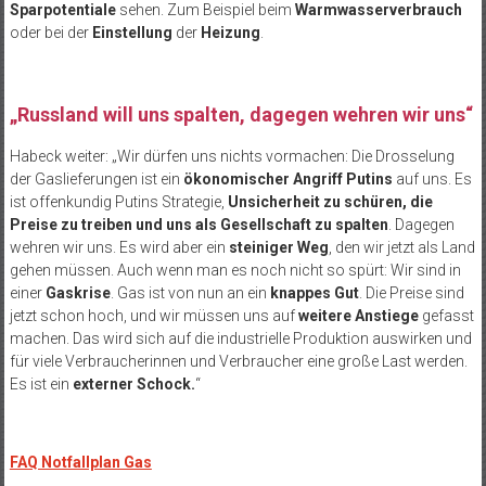
Sparpotentiale
sehen. Zum Beispiel beim
Warmwasserverbrauch
oder bei der
Einstellung
der
Heizung
.
„Russland will uns spalten, dagegen wehren wir uns“
Habeck weiter: „Wir dürfen uns nichts vormachen: Die Drosselung
der Gaslieferungen ist ein
ökonomischer Angriff Putins
auf uns. Es
ist offenkundig Putins Strategie,
Unsicherheit zu schüren, die
Preise zu treiben und uns als Gesellschaft zu spalten
. Dagegen
wehren wir uns. Es wird aber ein
steiniger Weg
, den wir jetzt als Land
gehen müssen. Auch wenn man es noch nicht so spürt: Wir sind in
einer
Gaskrise
. Gas ist von nun an ein
knappes Gut
. Die Preise sind
jetzt schon hoch, und wir müssen uns auf
weitere Anstiege
gefasst
machen. Das wird sich auf die industrielle Produktion auswirken und
für viele Verbraucherinnen und Verbraucher eine große Last werden.
Es ist ein
externer Schock.
“
FAQ Notfallplan Gas