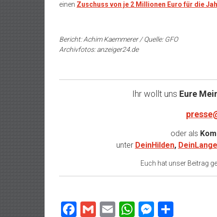
einen
Zuschuss von je 2 Millionen Euro für die J
Bericht: Achim Kaemmerer / Quelle: GFO
Archivfotos: anzeiger24.de
Ihr wollt uns
Eure Mei
presse
oder als
Komm
unter
DeinHilden
,
DeinLange
Euch hat unser Beitrag gef
Facebook
Gmail
Email
WhatsApp
Messeng
Teilen