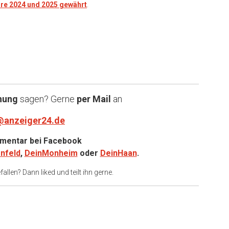
ahre 2024 und 2025 gewährt
.
nung
sagen? Gerne
per Mail
an
@anzeiger24.de
entar bei
Facebook
nfeld
,
DeinMonheim
oder
DeinHaan
.
allen? Dann liked und teilt ihn gerne.
er