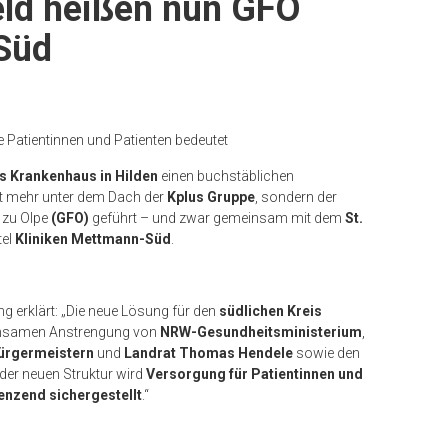
eld heißen nun GFO
Süd
e Patientinnen und Patienten bedeutet
fs Krankenhaus in Hilden
einen buchstäblichen
cht mehr unter dem Dach der
Kplus Gruppe
, sondern der
 zu Olpe
(GFO)
geführt – und zwar gemeinsam mit dem
St.
tel
Kliniken Mettmann-Süd
.
 erklärt: „Die neue Lösung für den
südlichen Kreis
einsamen Anstrengung von
NRW-Gesundheitsministerium
,
ürgermeistern
und
Landrat
Thomas Hendele
sowie den
 der neuen Struktur wird
Versorgung für Patientinnen und
enzend sichergestellt
.“