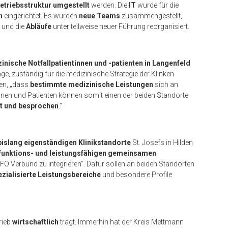
etriebsstruktur umgestellt
werden. Die
IT
wurde für die
n
eingerichtet. Es wurden
neue Teams
zusammengestellt,
 und die
Abläufe
unter teilweise neuer Führung reorganisiert.
inische Notfallpatientinnen und -patienten in Langenfeld
ge, zuständig für die medizinische Strategie der Klinken
n, „dass
bestimmte medizinische Leistungen
sich an
nnen und Patienten können somit einen der beiden Standorte
t und besprochen
.“
bislang eigenständigen Klinikstandorte
St. Josefs in Hilden
 funktions- und leistungsfähigen gemeinsamen
FO Verbund zu integrieren“. Dafür sollen an beiden Standorten
ezialisierte Leistungsbereiche
und besondere Profile
rieb
wirtschaftlich
trägt. Immerhin hat der Kreis Mettmann