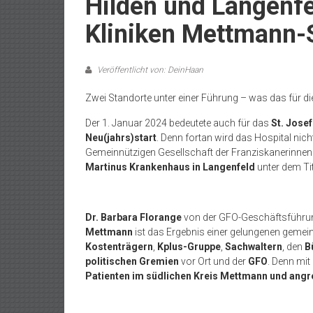
Hilden und Langenf
Kliniken Mettmann-
Veröffentlicht von: DeinHaan
Zwei Standorte unter einer Führung – was das für di
Der 1. Januar 2024 bedeutete auch für das
St. Jose
Neu(jahrs)start
. Denn fortan wird das Hospital ni
Gemeinnützigen Gesellschaft der Franziskanerinnen
Martinus Krankenhaus in Langenfeld
unter dem Ti
Dr. Barbara Florange
von der GFO-Geschäftsführung
Mettmann
ist das Ergebnis einer gelungenen gem
Kostenträgern
,
Kplus-Gruppe
,
Sachwaltern
, den
B
politischen Gremien
vor Ort und der
GFO
. Denn mit
Patienten im südlichen Kreis Mettmann und angr