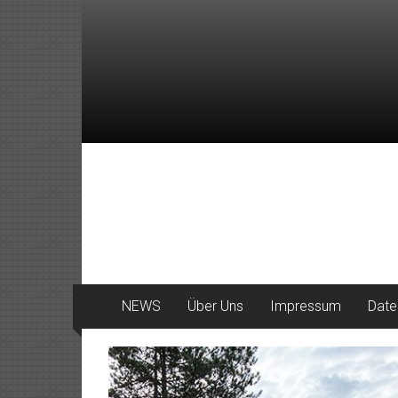
Zum
Inhalt
springen
DeinHaan
News
aus
Haan
NEWS
Über Uns
Impressum
Date