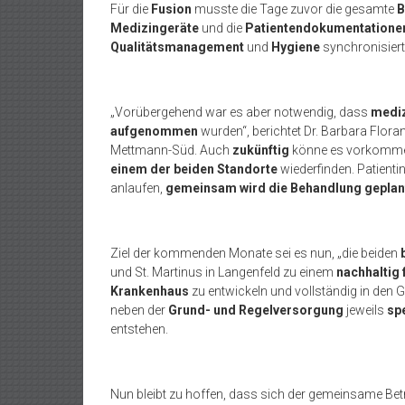
Für die
Fusion
musste die Tage zuvor die gesamte
B
Medizingeräte
und die
Patientendokumentatione
Qualitätsmanagement
und
Hygiene
synchronisiert
„Vorübergehend war es aber notwendig, dass
mediz
aufgenommen
wurden“, berichtet Dr. Barbara Floran
Mettmann-Süd. Auch
zukünftig
könne es vorkomme
einem der beiden Standorte
wiederfinden. Patienti
anlaufen,
gemeinsam wird die Behandlung geplan
Ziel der kommenden Monate sei es nun, „die beiden
und St. Martinus in Langenfeld zu einem
nachhaltig
Krankenhaus
zu entwickeln und vollständig in den G
neben der
Grund- und Regelversorgung
jeweils
sp
entstehen.
Nun bleibt zu hoffen, dass sich der gemeinsame Bet