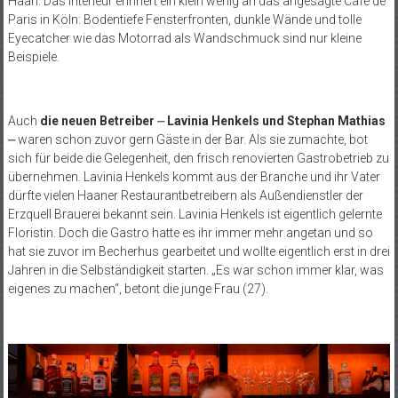
Haan. Das Interieur erinnert ein klein wenig an das angesagte Café de
Paris in Köln: Bodentiefe Fensterfronten, dunkle Wände und tolle
Eyecatcher wie das Motorrad als Wandschmuck sind nur kleine
Beispiele.
Auch
die neuen Betreiber
⎼
Lavinia Henkels und Stephan Mathias
⎼
waren schon zuvor gern Gäste in der Bar. Als sie zumachte, bot
sich für beide die Gelegenheit, den frisch renovierten Gastrobetrieb zu
übernehmen. Lavinia Henkels kommt aus der Branche und ihr Vater
dürfte vielen Haaner Restaurantbetreibern als Außendienstler der
Erzquell Brauerei bekannt sein. Lavinia Henkels ist eigentlich gelernte
Floristin. Doch die Gastro hatte es ihr immer mehr angetan und so
hat sie zuvor im Becherhus gearbeitet und wollte eigentlich erst in drei
Jahren in die Selbständigkeit starten. „Es war schon immer klar, was
eigenes zu machen“, betont die junge Frau (27).