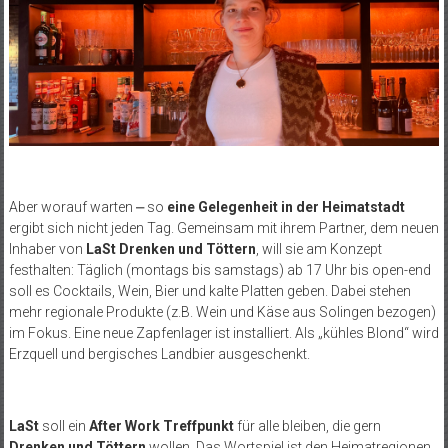
Aber worauf warten
⎼
so
eine Gelegenheit in der Heimatstadt
ergibt sich nicht jeden Tag. Gemeinsam mit ihrem Partner, dem neuen
Inhaber von
LaSt Drenken und Töttern
, will sie am Konzept
festhalten: Täglich (montags bis samstags) ab 17 Uhr bis open-end
soll es Cocktails, Wein, Bier und kalte Platten geben. Dabei stehen
mehr regionale Produkte (z.B. Wein und Käse aus Solingen bezogen)
im Fokus. Eine neue Zapfenlager ist installiert. Als „kühles Blond“ wird
Erzquell und bergisches Landbier ausgeschenkt.
LaSt
soll ein
After Work Treffpunkt
für alle bleiben, die gern
Drenken und Töttern
wollen. Das Wortspiel ist den Heimatregionen