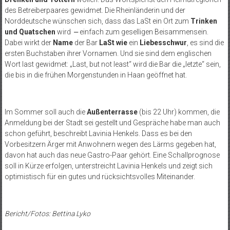
des Betreiberpaares gewidmet. Die Rheinländerin und der
Norddeutsche wünschen sich, dass das LaSt ein Ort zum
Trinken
und Quatschen
wird
⎼
einfach zum geselligen Beisammensein.
Dabei wirkt der
Name
der Bar
LaSt
wie
ein
Liebesschwur
, es sind die
ersten Buchstaben ihrer Vornamen. Und sie sind dem englischen
Wort last gewidmet: „Last, but not least“ wird die Bar die „letzte“ sein,
die bis in die frühen Morgenstunden in Haan geöffnet hat.
Im Sommer soll auch die
Außenterrasse
(bis 22 Uhr) kommen, die
Anmeldung bei der Stadt sei gestellt und Gespräche habe man auch
schon geführt, beschreibt Lavinia Henkels. Dass es bei den
Vorbesitzern Ärger mit Anwohnern wegen des Lärms gegeben hat,
davon hat auch das neue Gastro-Paar gehört. Eine Schallprognose
soll in Kürze erfolgen, unterstreicht Lavinia Henkels und zeigt sich
optimistisch für ein gutes und rücksichtsvolles Miteinander.
Bericht/Fotos: Bettina Lyko