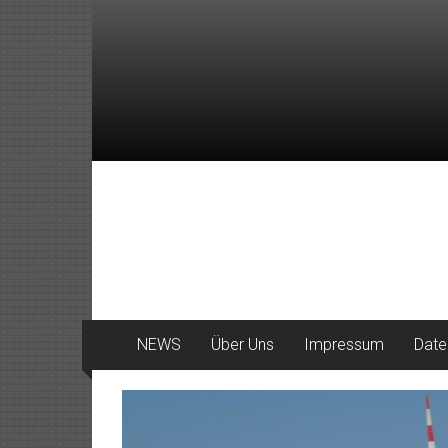
Zum
Inhalt
springen
DeinHaan
News
aus
Haan
NEWS
Über Uns
Impressum
Date