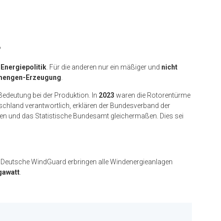
?
r
Energiepolitik
. Für die anderen nur ein mäßiger und
nicht
engen-Erzeugung
.
deutung bei der Produktion. In
2023
waren die Rotorentürme
schland verantwortlich, erklären der Bundesverband der
zen und das Statistische Bundesamt gleichermaßen. Dies sei
 Deutsche WindGuard erbringen alle Windenergieanlagen
gawatt
.