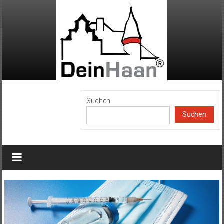
Zum
Inhalt
springen
DeinHaan
Suchen
Suchen
News
aus
Haan