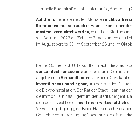
Turnhalle Bachstraße, Hotelunterkünfte, Anmietun
Auf Grund
der in den letzten Monaten
nicht vorhers
Kommunen müssen auch in Haan
die
bestehenden
maximal verdichtet werden
, erklärt die Stadt in ei
seit Sommer 2023 die Zahl der Zuweisungen deutlich 
im August bereits 35, im September 28 und im Oktob
Bei der Suche nach Unterkünften macht die Stadt a
der Landesfinanzschule
aufmerksam: Die mit Dringl
angetretenen
Verhandlungen
zu einem Direktkauf
s
Investitionen unabdingbar
, um dort wieder Geflüch
die Elektroinstallation. Der Rat der Stadt Haan hat de
die Immobilie in das Eigentum der Stadt übergeht. D
sich dort Investitionen
nicht mehr wirtschaftlich
da
Verwaltung abgängig ist. Beide Häuser stehen daher w
Geflüchteten zur Verfügung“, beschreibt die Stadt di