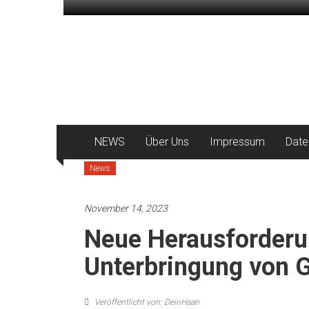
Zum
Inhalt
DeinHaan
springen
News
aus
Haan
NEWS
Über Uns
Impressum
Date
News
November 14, 2023
Neue Herausforderu
Unterbringung von G
Veröffentlicht von: DeinHaan