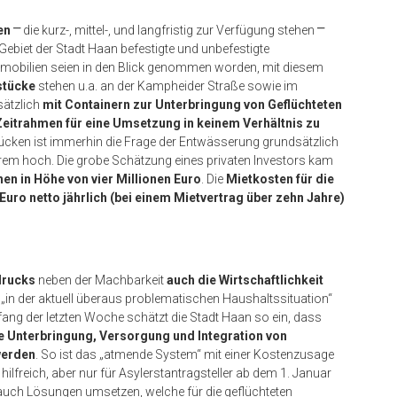
en
⎻
die kurz-, mittel-, und langfristig zur Verfügung stehen
⎻
 Gebiet der Stadt Haan befestigte und unbefestigte
obilien seien in den Blick genommen worden, mit diesem
stücke
stehen u.a. an der Kampheider Straße sowie im
ätzlich
mit Containern zur Unterbringung von Geflüchteten
Zeitrahmen für eine Umsetzung in keinem Verhältnis zu
tücken ist immerhin die Frage der Entwässerung grundsätzlich
xtrem hoch. Die grobe Schätzung eines privaten Investors kam
en in Höhe von vier Millionen Euro
. Die
Mietkosten für die
Euro netto jährlich (bei einem Mietvertrag über zehn Jahre)
drucks
neben der Machbarkeit
auch die Wirtschaftlichkeit
„in der aktuell überaus problematischen Haushaltssituation“
ang der letzten Woche schätzt die Stadt Haan so ein, dass
ie Unterbringung, Versorgung und Integration von
werden
. So ist das „atmende System“ mit einer Kostenzusage
lfreich, aber nur für Asylerstantragsteller ab dem 1. Januar
uch Lösungen umsetzen, welche für die geflüchteten