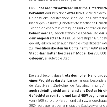
Die
Suche nach zusätzlichen Interims-Unterkünft
bekommt
dadurch einen
extra Drive
. Viele auf dem
Grundstücke, leerstehende Gebäude und Gewerbeimm
bisherigen Resultat: „Unbefestigte städtische
Grund
Technologiepark zur Verfügung und
könnten
grunds
bebaut werden
, jedoch stehen die
Kosten und der 
dem angestrebten Nutzen
. Bei befestigten Grunds
geklärt, jedoch liegen auch hier die Projektkosten e
zu
Investitionskosten für Container für 48 Mensch
Stadt Haan hätten bei diesem Modell bei 700.000 
gelegen
“, erläutert die Stadt.
Die Stadt betont, dass
trotz des hohen Handlungs
eines Projektes
darstellba
r sein muss, besonders 
der Stadt Haan. „Die Folgen der Asylabstimmung Anf
auch zukünftig nicht annähernd alle Kosten für d
Geflüchteten von Bund und Land NRW beglichen 
von 7.500 Euro pro Person und Jahr zwar durchaus hi
2024 vorgesehen. Daher muss die Stadtverwaltung a