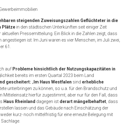
g Gewerbeimmobilien
ehbaren steigenden Zuweisungszahlen Geflüchteter in die
 Plätze
in den städtischen Unterkünften seit einiger Zeit
ner aktuellen Pressemitteilung. Ein Blick in die Zahlen zeigt, dass
angestiegen ist: Im Juni waren es vier Menschen, im Juli zwei,
er 61.
uch auf
Probleme hinsichtlich der Nutzungskapazitäten in
ichkeit bereits im ersten Quartal 2023 beim Land
ind gescheitert:
„
Im Haus Westfalen
sind
erhebliche
tete unterbringen zu können, so u.a. für den Brandschutz und
m Mitteleinsatz hierfür zugestimmt, aber nur für den Fall, dass
as
Haus Rheinland
dagegen ist
derart mängelbehaftet
, dass
rstellen lassen und das Gebäude nach Einschätzung der
eder kurz- noch mittelfristig für eine erneute Belegung mit
e Sachlage.