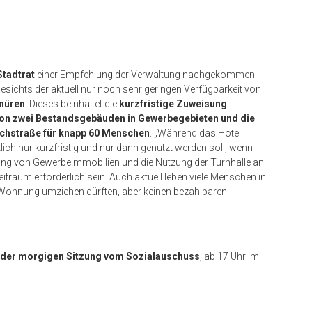
Stadtrat
einer Empfehlung der Verwaltung nachgekommen
sichts der aktuell nur noch sehr geringen Verfügbarkeit von
nüren
. Dieses beinhaltet die
kurzfristige Zuweisung
 von zwei Bestandsgebäuden in Gewerbegebieten und die
achstraße für knapp 60 Menschen
. „Während das Hotel
ch nur kurzfristig und nur dann genutzt werden soll, wenn
tzung von Gewerbeimmobilien und die Nutzung der Turnhalle an
itraum erforderlich sein. Auch aktuell leben viele Menschen in
e Wohnung umziehen dürften, aber keinen bezahlbaren
 der morgigen Sitzung vom Sozialauschuss
, ab 17 Uhr im