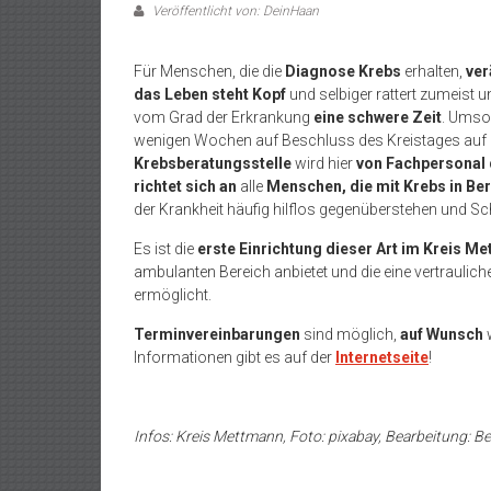
Veröffentlicht von: DeinHaan
Für Menschen, die die
Diagnose Krebs
erhalten,
ver
das Leben steht Kopf
und selbiger rattert zumeist 
vom Grad der Erkrankung
eine schwere Zeit
. Umso 
wenigen Wochen auf Beschluss des Kreistages auf 
Krebsberatungsstelle
wird hier
von Fachpersonal
richtet sich an
alle
Menschen, die mit Krebs in B
der Krankheit häufig hilflos gegenüberstehen und 
Es ist die
erste Einrichtung dieser Art im Kreis M
ambulanten Bereich anbietet und die eine vertraulic
ermöglicht.
Terminvereinbarungen
sind möglich,
auf Wunsch
Informationen gibt es auf der
Internetseite
!
Infos: Kreis Mettmann, Foto: pixabay, Bearbeitung: Be