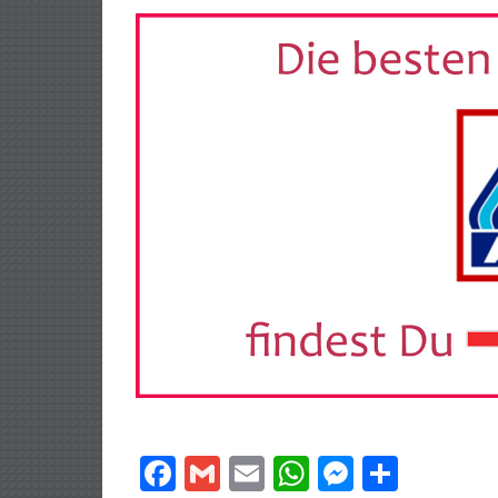
Facebook
Gmail
Email
WhatsApp
Messeng
Teilen