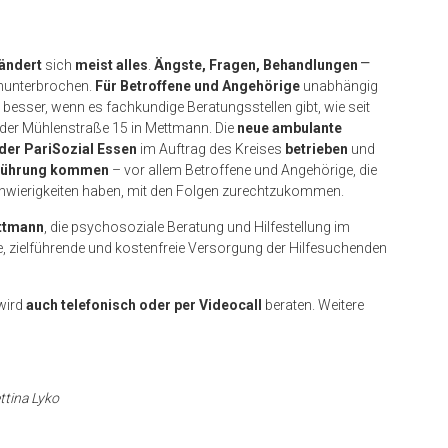
ändert
sich
meist alles
.
Ängste, Fragen, Behandlungen
⎻
ununterbrochen.
Für Betroffene und Angehörige
unabhängig
besser, wenn es fachkundige Beratungsstellen gibt, wie seit
der Mühlenstraße 15 in Mettmann. Die
neue ambulante
 der
PariSozial Essen
im Auftrag des Kreises
betrieben
und
erührung kommen
– vor allem Betroffene und Angehörige, die
Schwierigkeiten haben, mit den Folgen zurechtzukommen.
ettmann
, die psychosoziale Beratung und Hilfestellung im
he, zielführende und kostenfreie Versorgung der Hilfesuchenden
wird
auch telefonisch oder per Videocall
beraten. Weitere
ttina Lyko