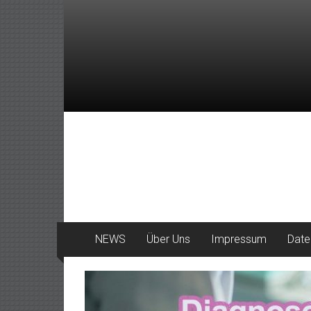
Zum
Inhalt
springen
DeinHaan
News
aus
Haan
NEWS
Über Uns
Impressum
Date