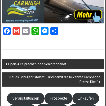
Facebook
Gmail
Email
WhatsApp
Messenger
Teilen
Beitragsnavigation
Open-Air Sprechstunde Seniorenbeirat
Neues Schuljahr startet – und damit die bekannte Kampagne
‚Brems Dich!‘
Veranstaltungen
Prospekte
Einkaufen