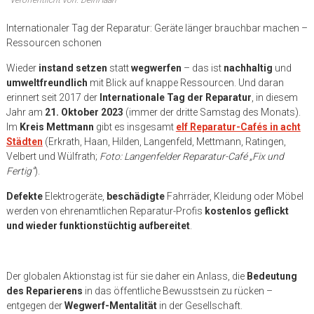
Internationaler Tag der Reparatur: Geräte länger brauchbar machen –
Ressourcen schonen
Wieder
instand setzen
statt
wegwerfen
– das ist
nachhaltig
und
umweltfreundlich
mit Blick auf knappe Ressourcen. Und daran
erinnert seit 2017 der
Internationale Tag der Reparatur
, in diesem
Jahr am
21. Oktober 2023
(immer der dritte Samstag des Monats).
Im
Kreis Mettmann
gibt es insgesamt
elf Reparatur-Cafés in acht
Städten
(Erkrath, Haan, Hilden, Langenfeld, Mettmann, Ratingen,
Velbert und Wülfrath;
Foto: Langenfelder Reparatur-Café „Fix und
Fertig“
).
Defekte
Elektrogeräte,
beschädigte
Fahrräder, Kleidung oder Möbel
werden von ehrenamtlichen Reparatur-Profis
kostenlos geflickt
und wieder funktionstüchtig aufbereitet
.
Der globalen Aktionstag ist für sie daher ein Anlass, die
Bedeutung
des Reparierens
in das öffentliche Bewusstsein zu rücken –
entgegen der
Wegwerf-Mentalität
in der Gesellschaft.