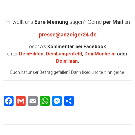
Ihr wollt uns
Eure Meinung
sagen? Gerne
per Mail
an
presse@anzeiger24.de
oder als
Kommentar bei
Facebook
unter
DeinHilden
,
DeinLangenfeld
,
DeinMonheim
oder
DeinHaan
.
Euch hat unser Beitrag gefallen? Dann liked und teilt ihn gerne.
Facebook
Gmail
Email
WhatsApp
Messenger
Teilen