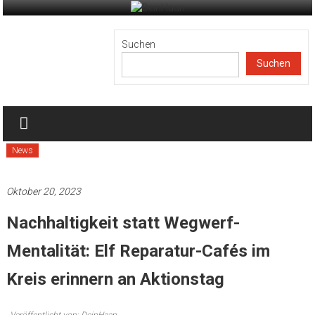
Zum
Inhalt
DeinHaan
springen
Suchen
Suchen
News
aus
Haan
News
Oktober 20, 2023
Nachhaltigkeit statt Wegwerf-
Mentalität: Elf Reparatur-Cafés im
Kreis erinnern an Aktionstag
Veröffentlicht von: DeinHaan