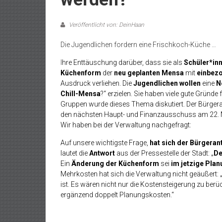
Veröffentlicht von: DeinHaan
Die Jugendlichen fordern eine Frischkoch-Küche …
I
hre Enttäuschung darüber, dass sie als
Schüler*inn
Küchenform
der
neu geplanten Mensa
mit
einbez
Ausdruck verliehen.
Die
Jugendlichen
wollen
eine
N
Chill-Mensa
?“ erzielen. Sie haben viele gute Gründ
Gruppen wurde dieses Thema diskutiert. Der Bürgera
den nächsten Haupt- und Finanzausschuss am 22. M
Wir haben bei der Verwaltung nachgefragt:
Auf unsere wichtigste Frage,
hat sich der Bürgeran
lautet die
Antwort
aus der Pressestelle der Stadt: „
De
Ein
Änderung der Küchenform
sei
im jetzige Pla
Mehrkosten hat sich die Verwaltung nicht geäußert: „
ist. Es wären nicht nur die Kostensteigerung zu ber
ergänzend doppelt Planungskosten.“