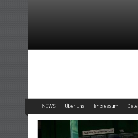
Zum
Inhalt
springen
DeinHaan
News
aus
Haan
NEWS
Über Uns
Impressum
Date