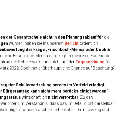
en der Gesamtschule nicht in den Planungsablauf
für
die
ogen
wurden, haben sie in unserem
Bericht
ordentlich
eubewertung der Frage „Frischkoch-Mensa oder Cook &
e für eine Frischkoch-Mensa dargelegt.
In mehreren Facebook
ntrag der Schülervertretung steht auf der
Tagesordnung
für
ärz 2022. Doch hat er überhaupt eine Chance auf Beachtung?
trag der Schülervertretung bereits im Vorfeld erledigt
,
r Bürgerantrag kann nicht mehr berücksichtigt werden
.“
nungsstatus
wirtschaftlich
nicht vertretbar
. Zu den
Wir bitten um Verständnis, dass das im Detail nicht darstellbar
ücksichtigen, sondern auch ein erheblicher Terminverzug und