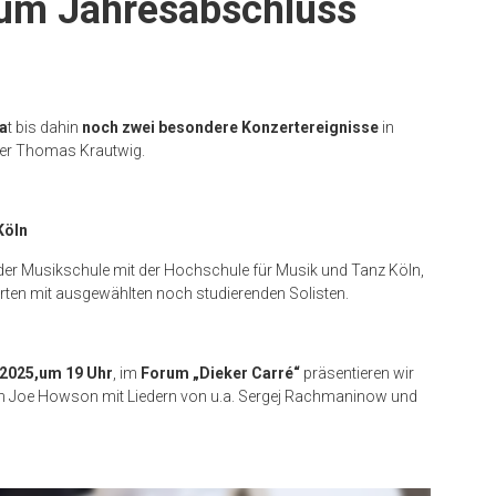
zum Jahresabschluss
a
t bis dahin
noch zwei besondere Konzertereignisse
in
iter Thomas Krautwig.
Köln
 der Musikschule mit der Hochschule für Musik und Tanz Köln,
erten mit ausgewählten noch studierenden Solisten.
 2025,um 19 Uhr
, im
Forum „Dieker Carré“
präsentieren wir
en Joe Howson mit Liedern von u.a. Sergej Rachmaninow und