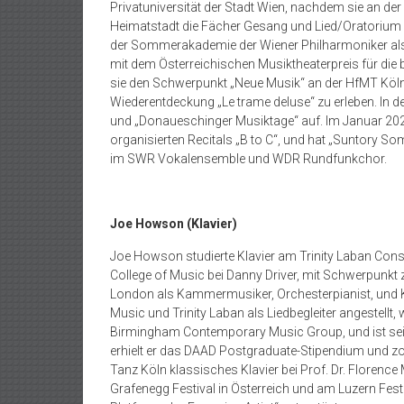
Privatuniversität der Stadt Wien, nachdem sie an d
Heimatstadt die Fächer Gesang und Lied/Oratorium m
der Sommerakademie der Wiener Philharmoniker als 
mit dem Österreichischen Musiktheaterpreis für die 
sie den Schwerpunkt „Neue Musik“ an der HfMT Köln b
Wiederentdeckung „Le trame deluse“ zu erleben. In de
und „Donaueschinger Musiktage“ auf. Im Januar 20
organisierten Recitals „B to C“, und hat „Suntory Somm
im SWR Vokalensemble und WDR Rundfunkchor.
Joe Howson (Klavier)
Joe Howson studierte Klavier am Trinity Laban Con
College of Music bei Danny Driver, mit Schwerpunkt
London als Kammermusiker, Orchesterpianist, und Kor
Music und Trinity Laban als Liedbegleiter angestellt
Birmingham Contemporary Music Group, und ist seit
erhielt er das DAAD Postgraduate-Stipendium und z
Tanz Köln klassisches Klavier bei Prof. Dr. Florence
Grafenegg Festival in Österreich und am Luzern Fest