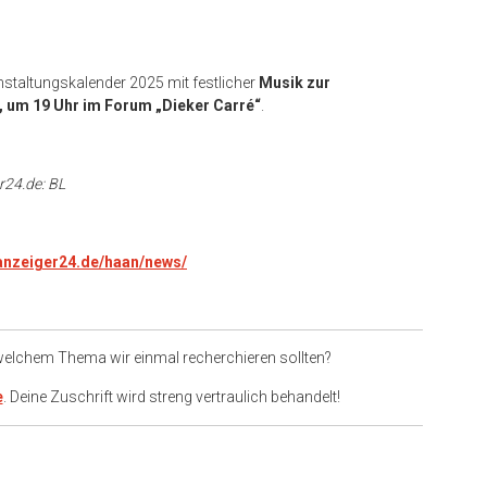
nstaltungskalender 2025 mit festlicher
Musik zur
 um 19 Uhr im Forum „Dieker Carré“
.
r24.de: BL
.anzeiger24.de/haan/news/
 welchem Thema wir einmal recherchieren sollten?
e
. Deine Zuschrift wird streng vertraulich behandelt!