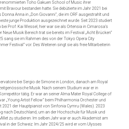
er renommierten Toho Gakuen School of Music ihrer
it Bravour bestanden hatte. Sie debütierte im Jahr 2021 bei
Donna Anna in „Don Giovanni“, die im ORF ausgestrahlt und
beste junge Produktion ausgezeichnet wurde. Seit 2023 studiert
ei Prof. Kai Wessel, hier war sie als Ortensia in Cimarosa‘s
r Neue Musik Bereich trat sie bereits im Festival „Acht Brücken“
25 sang sie im Rahmen des von der Tokyo Opera City
er Festival“ vor. Des Weiteren singt sie als freie Mitarbeiterin
servatoire bei Sergio de Simone in London, danach am Royal
 zeitgenössische Musik. Nach seinem Studium war er in
repetitor tätig. Er war an seiner Alma Mater Royal College of
, war „Young Artist Fellow“ beim Philharmonia Orchester und
 2021 der Hauptpianist von Sinfonia Cymru (Wales). 2023
og nach Deutschland, um an der Hochschule für Musik und
 Millet zu studieren. Im selben Jahr war er auch Akademist am
ival in der Schweiz. Im Jahr 2024/25 wird er vom Ulysses