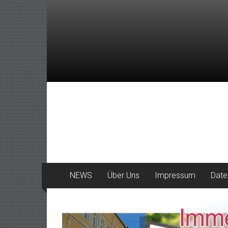
Zum
Inhalt
springen
DeinHaan
News
aus
Haan
NEWS
Über Uns
Impressum
Date