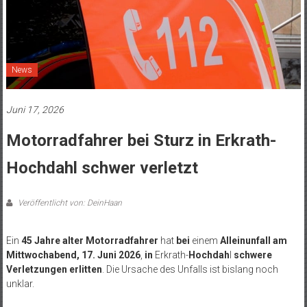
News
Juni 17, 2026
Motorradfahrer bei Sturz in Erkrath-
Hochdahl schwer verletzt
Veröffentlicht von: DeinHaan
Ein
45 Jahre alter Motorradfahrer
hat
bei
einem
Alleinunfall am
Mittwochabend, 17. Juni 2026
,
in
Erkrath-
Hochdah
l
schwere
Verletzungen erlitten
. Die Ursache des Unfalls ist bislang noch
unklar.