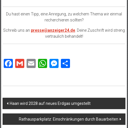
Du hast einen Tipp, eine Anregung, zu welchem Thema wir einmal
recherchieren sollten?
Schreib uns an
presse@anzeiger24.de
. Deine Zuschrift wird streng
vertraulich behandelt!
Facebook
Gmail
Email
WhatsApp
Messenger
Teilen
Beitragsnavigation
Haan wird 2028 auf neues Erdgas umgestellt
Rathausparkplatz: Einschränkungen durch Bauarbeiten