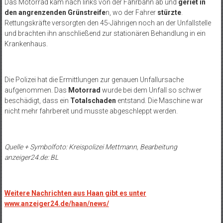
Das Motorrad kam nach links von der Fahrbahn ab und
geriet in
den angrenzenden Grünstreife
n, wo der Fahrer
stürzte
.
Rettungskräfte versorgten den 45-Jährigen noch an der Unfallstelle
und brachten ihn anschließend zur stationären Behandlung in ein
Krankenhaus.
Die Polizei hat die Ermittlungen zur genauen Unfallursache
aufgenommen. Das
Motorrad
wurde bei dem Unfall so schwer
beschädigt, dass ein
Totalschaden
entstand. Die Maschine war
nicht mehr fahrbereit und musste abgeschleppt werden.
Quelle + Symbolfoto: Kreispolizei Mettmann, Bearbeitung
anzeiger24.de: BL
Weitere Nachrichten aus Haan gibt es unter
www.anzeiger24.de/haan/news/