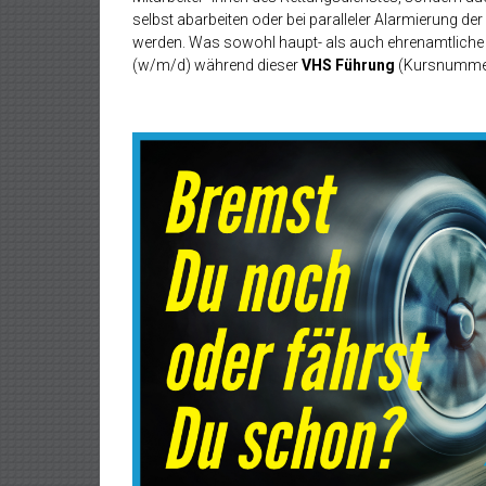
selbst abarbeiten oder bei paralleler Alarmierung d
werden. Was sowohl haupt- als auch ehrenamtliche Mi
(w/m/d) während dieser
VHS Führung
(Kursnummer