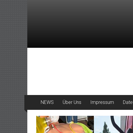
Zum
Inhalt
springen
DeinHaan
News
aus
Haan
NEWS
Über Uns
Impressum
Date