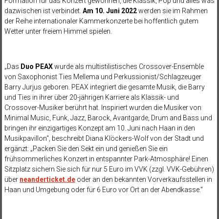
Formation für das Konzert gewonnen, die Klassik, Pop und alles was
dazwischen ist verbindet.
Am 10. Juni 2022
werden sie im Rahmen
der Reihe internationaler Kammerkonzerte bei hoffentlich gutem
Wetter unter freiem Himmel spielen.
„Das
Duo PEAX
wurde als multistilistisches Crossover-Ensemble
von Saxophonist Ties Mellema und Perkussionist/Schlagzeuger
Barry Jurjus geboren. PEAX integriert die gesamte Musik, die Barry
und Ties in ihrer über 20-jährigen Karriere als Klassik- und
Crossover-Musiker berührt hat. Inspiriert wurden die Musiker von
Minimal Music, Funk, Jazz, Barock, Avantgarde, Drum and Bass und
bringen ihr einzigartiges Konzept am 10. Juni nach Haan in den
Musikpavillon“, beschreibt Diana Klöckers-Wolf von der Stadt und
ergänzt: „Packen Sie den Sekt ein und genießen Sie ein
frühsommerliches Konzert in entspannter Park-Atmosphäre! Einen
Sitzplatz sichern Sie sich für nur 5 Euro im VVK (zzgl. VVK-Gebühren)
über
neanderticket.de
oder an den bekannten Vorverkaufsstellen in
Haan und Umgebung oder für 6 Euro vor Ort an der Abendkasse.“