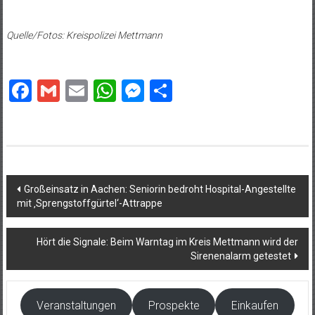
Quelle/Fotos: Kreispolizei Mettmann
Facebook
Gmail
Email
WhatsApp
Messenger
Teilen
Beitragsnavigation
Großeinsatz in Aachen: Seniorin bedroht Hospital-Angestellte
mit ‚Sprengstoffgürtel‘-Attrappe
Hört die Signale: Beim Warntag im Kreis Mettmann wird der
Sirenenalarm getestet
Veranstaltungen
Prospekte
Einkaufen