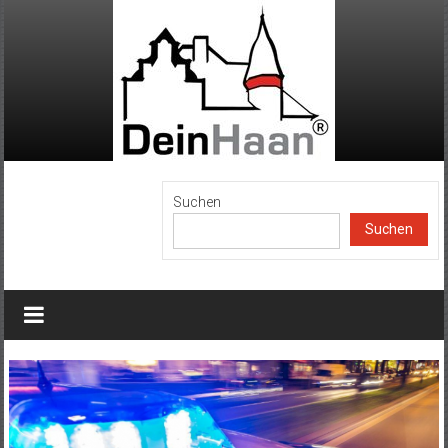
Zum
Inhalt
springen
DeinHaan
Suchen
Suchen
News
aus
Haan