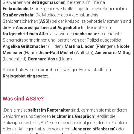
Sie warnen vor
Betrugsmaschen
, beraten zum Thema
Einbruchschutz
oder geben wertvolle Tipps für mehr Sicherheit im
Straßenverkehr
: Die Mitglieder des Aktionsbündnis
Seniorensicherheit (
ASS!
) bei der Kreispolizeibehörde Mettmann sind
direkte
Ansprechpartner auf Augenhöhe
für Menschen im
fortgeschrittenen Alter
. Jetzt wurden
sechs neue
so genannte
Sicherheitspartnerinnen und -partner von der Polizei ausgebildet:
Angelika Grützmacher
(Hilden),
Martina Linden
(Ratingen),
Nicole
Mechsner
(Haan),
Jean-Paul Michel
(Wülfrath),
Annemarie Mittag
(Langenfeld),
Bernhard Voss
(Haan).
Schon bald werden sie in ihren jeweiligen Heimatstädten im
Kreisgebiet eingesetzt
.
Was sind ASS!e?
„Da sie meist
selbst im Rentenalter
sind, kommen sie mit anderen
Seniorinnen und Senioren
leichter ins Gespräch
“, erklärt die
Polizeipressestelle. „Außerdem möchte nicht jeder, der ein Problem
oder ein Anliegen hat, sich vor einem
‚Jüngeren offenbaren‘
oder