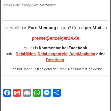
Quelle/Foto: Kreispolizei Mettmann
Ihr wollt uns
Eure Meinung
sagen? Gerne
per Mail
an
presse@anzeiger24.de
oder als
Kommentar bei
Facebook
unter
DeinHilden
,
DeinLangenfeld
,
DeinMonheim
oder
DeinHaan
.
Euch hat unser Beitrag gefallen? Dann liked und teilt ihn gerne.
Facebook
Gmail
Email
WhatsApp
Messenger
Teilen