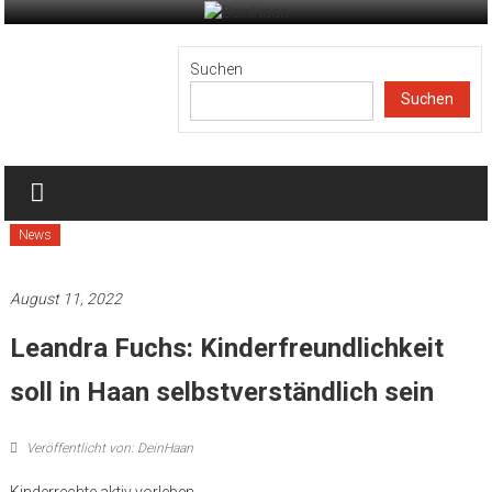
Zum
Inhalt
DeinHaan
springen
Suchen
Suchen
News
aus
Haan
News
August 11, 2022
Leandra Fuchs: Kinderfreundlichkeit
soll in Haan selbstverständlich sein
Veröffentlicht von: DeinHaan
Kinderrechte aktiv vorleben