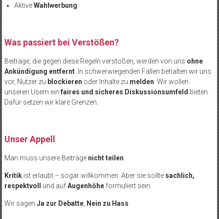
Aktive
Wahlwerbung
Was passiert bei Verst
ößen?
Beiträge, die gegen diese Regeln verstoßen, werden von uns
ohne
Ankündigung entfernt
. In schwerwiegenden Fällen behalten wir uns
vor, Nutzer zu
blockieren
oder Inhalte zu
melden
. Wir wollen
unseren Usern ein
faires und sicheres Diskussionsumfeld
bieten.
Dafür setzen wir klare Grenzen.
Unser Appell
Man muss unsere Beiträge
nicht teilen
.
Kritik
ist erlaubt
– sogar willkommen. Aber sie sollte
sachlich,
respektvoll
und auf
Augenh
öhe
formuliert sein.
Wir sagen
Ja zur Debatte
,
Nein zu Hass
.