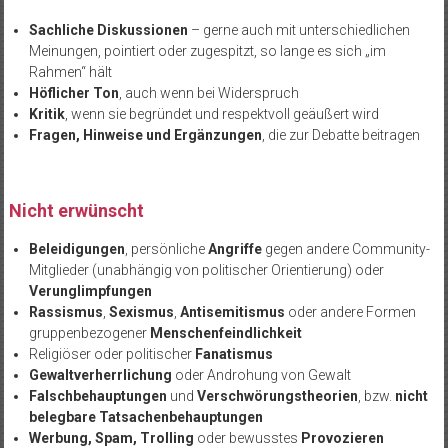
Sachliche Diskussionen
– gerne auch mit unterschiedlichen
Meinungen, pointiert oder zugespitzt, so lange es sich „im
Rahmen“ hält
H
öflicher Ton
, auch wenn bei Widerspruch
Kritik
, wenn sie begr
ündet und respektvoll geäußert wird
Fragen, Hinweise und Erg
änzungen
, die zur Debatte beitragen
Nicht erwünscht
Beleidigungen
, pers
önliche
Angriffe
gegen andere Community-
Mitglieder (unabhängig von politischer Orientierung) oder
Verunglimpfungen
Rassismus
,
Sexismus
,
Antisemitismus
oder andere Formen
gruppenbezogener
Menschenfeindlichkeit
Religi
öser oder politischer
Fanatismus
Gewaltverherrlichung
oder Androhung von Gewalt
Falschbehauptungen
und
Verschw
örungstheorien
, bzw.
nicht
belegbare Tatsachenbehauptungen
Werbung, Spam, Trolling
oder bewusstes
Provozieren