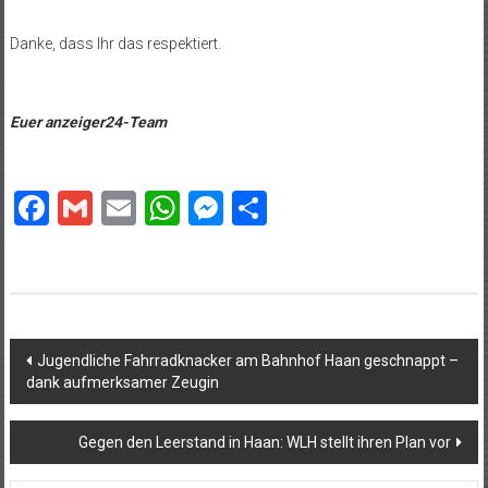
Danke, dass Ihr das respektiert.
Euer anzeiger24-Team
Facebook
Gmail
Email
WhatsApp
Messenger
Teilen
Beitragsnavigation
Jugendliche Fahrradknacker am Bahnhof Haan geschnappt –
dank aufmerksamer Zeugin
Gegen den Leerstand in Haan: WLH stellt ihren Plan vor