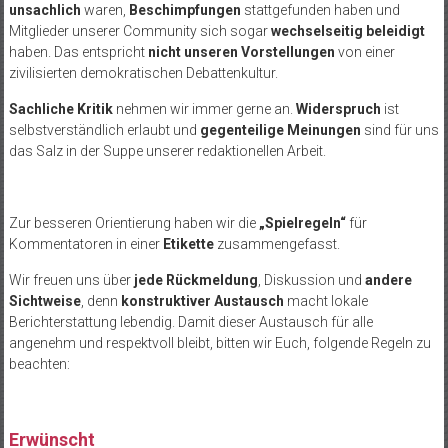
unsachlich
waren,
Beschimpfungen
stattgefunden haben und
Mitglieder unserer Community sich sogar
wechselseitig beleidigt
haben. Das entspricht
nicht unseren Vorstellungen
von einer
zivilisierten demokratischen Debattenkultur.
Sachliche Kritik
nehmen wir immer gerne an.
Widerspruch
ist
selbstverständlich erlaubt und
gegenteilige Meinungen
sind für uns
das Salz in der Suppe unserer redaktionellen Arbeit.
Zur besseren Orientierung haben wir die
„Spielregeln“
f
ür
Kommentatoren in einer
Etikette
zusammengefasst.
Wir freuen uns über
jede Rückmeldung
, Diskussion und
andere
Sichtweise
, denn
konstruktiver Austausch
macht lokale
Berichterstattung lebendig. Damit dieser Austausch für alle
angenehm und respektvoll bleibt, bitten wir Euch, folgende Regeln zu
beachten:
Erwünscht