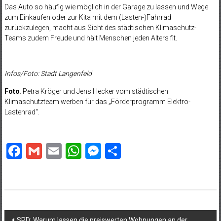
Das Auto so häufig wie möglich in der Garage zu lassen und Wege
zum Einkaufen oder zur Kita mit dem (Lasten-)Fahrrad
zurückzulegen, macht aus Sicht des städtischen Klimaschutz-
Teams zudem Freude und hält Menschen jeden Alters fit.
Infos/Foto: Stadt Langenfeld
Foto
: Petra Kröger und Jens Hecker vom städtischen
Klimaschutzteam werben für das „Förderprogramm Elektro-
Lastenrad“.
Facebook
Gmail
Email
WhatsApp
Messenger
Teilen
Beitragsnavigation
SPD: Warum lassen die preiswerten Wohnungen an der