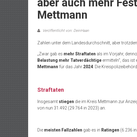
aber auch mehr Fes
Mettmann
Veröffentlicht von: DeinHaan
Zahlen unter dem Landesdurchschnitt, aber trotzde
„Zwar gab es
mehr Straftaten
als im Vorjahr, denno
Belastung mehr Tatverdächtige
ermitteln“, das ist
Mettmann
für das Jahr
2024
. Die Kreispolizeibehö
Straftaten
Insgesamt
stiegen
die im Kreis Mettmann zur Anzei
von nun 31.492 (29.764 in 2023) an.
Die
meisten Fallzahlen
gab es in
Ratingen
(6.236 in