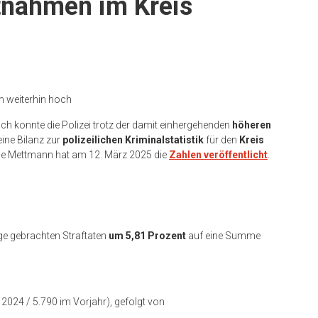
tnahmen im Kreis
m weiterhin hoch
ch konnte die Polizei trotz der damit einhergehenden
höheren
 eine Bilanz zur
polizeilichen Kriminalstatistik
für den
Kreis
rde Mettmann hat am 12. März 2025 die
Zahlen veröffentlicht
.
ge gebrachten Straftaten
um 5,81 Prozent
auf eine Summe
 2024 / 5.790 im Vorjahr), gefolgt von