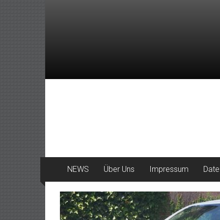
Zum
Inhalt
springen
DeinHaan
News
aus
Haan
NEWS
Über Uns
Impressum
Date