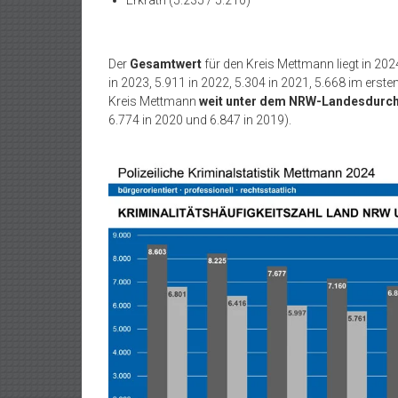
Der
Gesamtwert
für den Kreis Mettmann liegt in 202
in 2023, 5.911 in 2022, 5.304 in 2021, 5.668 im erst
Kreis Mettmann
weit unter dem NRW-Landesdurch
6.774 in 2020 und 6.847 in 2019).