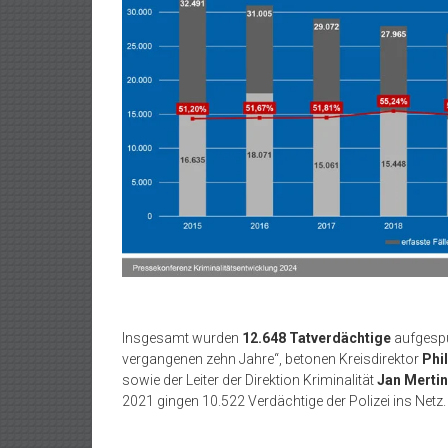
Insgesamt wurden
12.648 Tatverdächtige
aufgespü
vergangenen zehn Jahre“, betonen Kreisdirektor
Phil
sowie der Leiter der Direktion Kriminalität
Jan Mertin
2021 gingen 10.522 Verdächtige der Polizei ins Netz.