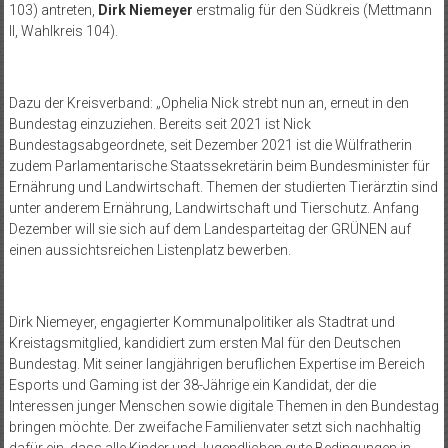
103) antreten,
Dirk Niemeyer
erstmalig für den Südkreis (Mettmann
II, Wahlkreis 104).
Dazu der Kreisverband: „Ophelia Nick strebt nun an, erneut in den
Bundestag einzuziehen. Bereits seit 2021 ist Nick
Bundestagsabgeordnete, seit Dezember 2021 ist die Wülfratherin
zudem Parlamentarische Staatssekretärin beim Bundesminister für
Ernährung und Landwirtschaft. Themen der studierten Tierärztin sind
unter anderem Ernährung, Landwirtschaft und Tierschutz. Anfang
Dezember will sie sich auf dem Landesparteitag der GRÜNEN auf
einen aussichtsreichen Listenplatz bewerben.
Dirk Niemeyer, engagierter Kommunalpolitiker als Stadtrat und
Kreistagsmitglied, kandidiert zum ersten Mal für den Deutschen
Bundestag. Mit seiner langjährigen beruflichen Expertise im Bereich
Esports und Gaming ist der 38-Jährige ein Kandidat, der die
Interessen junger Menschen sowie digitale Themen in den Bundestag
bringen möchte. Der zweifache Familienvater setzt sich nachhaltig
dafür ein, dass alle Kinder und Jugendlichen gute Bedingungen in