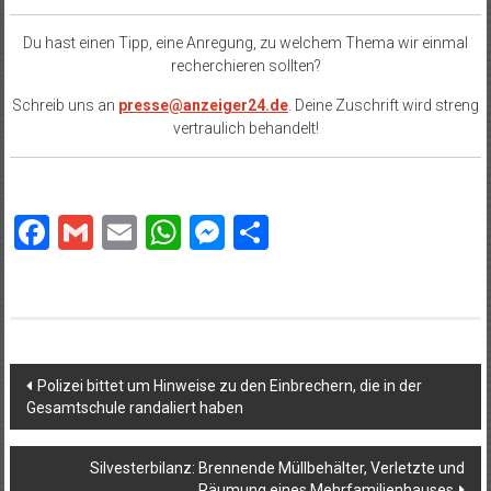
Du hast einen Tipp, eine Anregung, zu welchem Thema wir einmal
recherchieren sollten?
Schreib uns an
presse@anzeiger24.de
. Deine Zuschrift wird streng
vertraulich behandelt!
Facebook
Gmail
Email
WhatsApp
Messenger
Teilen
Beitragsnavigation
Polizei bittet um Hinweise zu den Einbrechern, die in der
Gesamtschule randaliert haben
Silvesterbilanz: Brennende Müllbehälter, Verletzte und
Räumung eines Mehrfamilienhauses