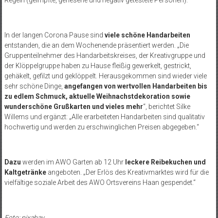
Regeln (geimpfte, genesene und negativ getestete Personen).
In der langen Corona Pause sind
viele schöne Handarbeiten
entstanden, die an dem Wochenende präsentiert werden. „Die
Gruppenteilnehmer des Handarbeitskreises, der Kreativgruppe und
der Klöppelgruppe haben zu Hause fleißig gewerkelt, gestrickt,
gehäkelt, gefilzt und geklöppelt. Herausgekommen sind wieder viele
sehr schöne Dinge,
angefangen von wertvollen Handarbeiten bis
zu edlem Schmuck, aktuelle Weihnachstdekoration sowie
wunderschöne Grußkarten und vieles mehr
“, berichtet Silke
Willems und ergänzt: „Alle erarbeiteten Handarbeiten sind qualitativ
hochwertig und werden zu erschwinglichen Preisen abgegeben.“
Dazu
werden im AWO Garten ab 12 Uhr
leckere Reibekuchen und
Kaltgetränke
angeboten. „Der Erlös des Kreativmarktes wird für die
vielfältige soziale Arbeit des AWO Ortsvereins Haan gespendet.“
Foto: pixabay