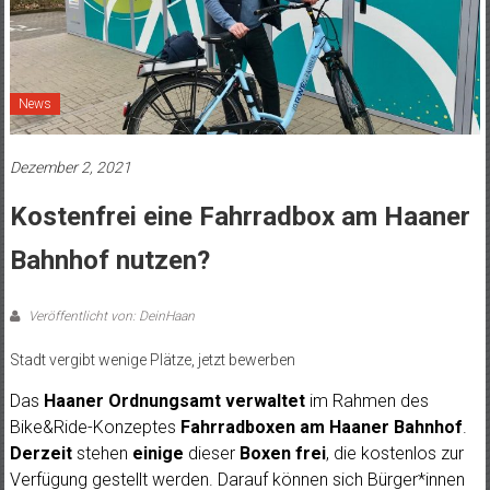
News
Dezember 2, 2021
Kostenfrei eine Fahrradbox am Haaner
Bahnhof nutzen?
Veröffentlicht von: DeinHaan
Stadt vergibt wenige Plätze, jetzt bewerben
Das
Haaner Ordnungsamt
verwaltet
im Rahmen des
Bike&Ride-Konzeptes
Fahrradboxen am Haaner Bahnhof
.
Derzeit
stehen
einige
dieser
Boxen frei
, die kostenlos zur
Verfügung gestellt werden. Darauf können sich Bürger*innen