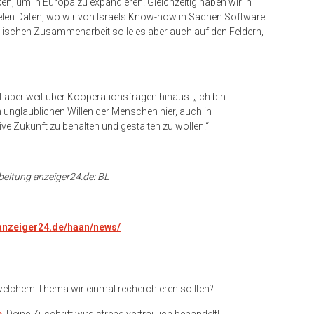
n, um in Europa zu expandieren. Gleichzeitig haben wir in
vielen Daten, wo wir von Israels Know-how in Sachen Software
elischen Zusammenarbeit solle es aber auch auf den Feldern,
ht aber weit über Kooperationsfragen hinaus: „Ich bin
unglaublichen Willen der Menschen hier, auch in
ive Zukunft zu behalten und gestalten zu wollen.“
beitung anzeiger24.de: BL
.anzeiger24.de/haan/news/
 welchem Thema wir einmal recherchieren sollten?