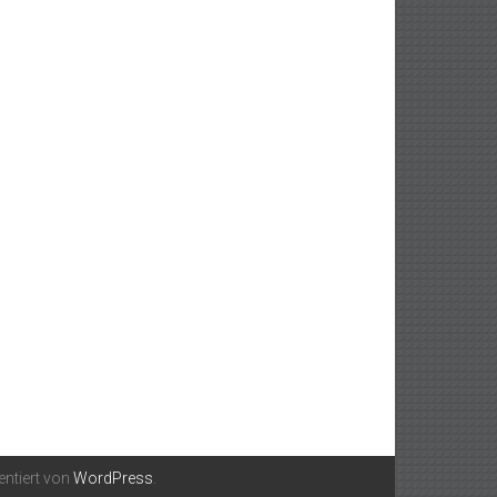
entiert von
WordPress
.