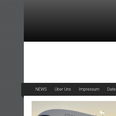
Zum
Inhalt
springen
DeinHaan
News
aus
Haan
NEWS
Über Uns
Impressum
Date