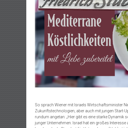
So sprach Wiener mit Israels Wirtschaftsminister N
Zukunftstechnologien, aber auch mit jungen Start-U
rundum angetan: „Hier gibt es eine starke Dynamik 
junger Unternehmen. Israel hat ein großes Interes