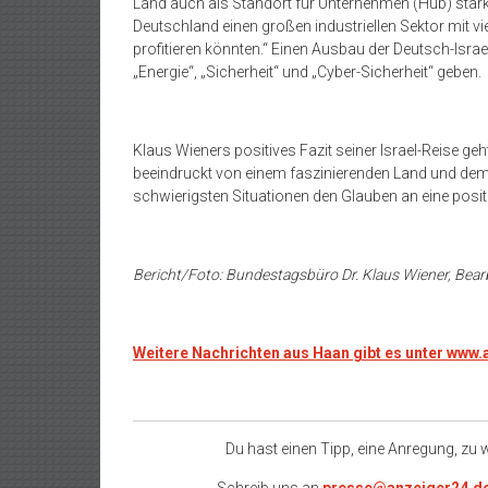
Land auch als Standort für Unternehmen (Hub) stärke
Deutschland einen großen industriellen Sektor mit 
profitieren könnten.“ Einen Ausbau der Deutsch-Isra
„Energie“, „Sicherheit“ und „Cyber-Sicherheit“ geben.
Klaus Wieners positives Fazit seiner Israel-Reise ge
beeindruckt von einem faszinierenden Land und dem 
schwierigsten Situationen den Glauben an eine posit
Bericht/Foto: Bundestagsbüro Dr. Klaus Wiener, Bear
Weitere Nachrichten aus Haan gibt es unter www
Du hast einen Tipp, eine Anregung, zu