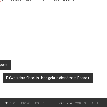
e
. Deine Zuschrift wird streng vertraulich behandelt!
er
perrt
Fußverkehrs-Check in Haan geht in die nächste Phase
nHaan
. Alle Rechte vorbehalten. Theme:
ColorNews
von ThemeGrill. Präs