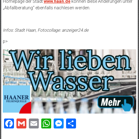
Homepage der Stadt
www.haan.de
können diese Änderungen unter
„Abfallberatung“ ebenfalls nachlesen werden.
Infos: Stadt Haan, Fotocollage: anzeiger24.de
p>
Facebook
Gmail
Email
WhatsApp
Messenger
Teilen