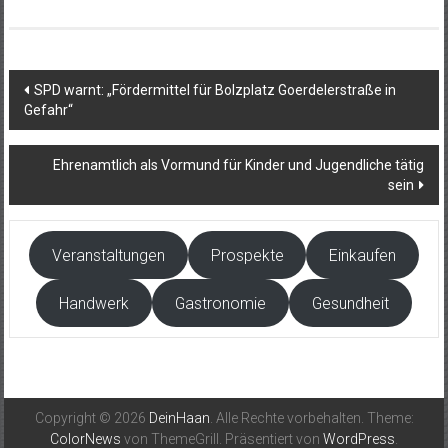
Beitragsnavigation
SPD warnt: „Fördermittel für Bolzplatz Goerdelerstraße in
Gefahr“
Ehrenamtlich als Vormund für Kinder und Jugendliche tätig
sein
Veranstaltungen
Prospekte
Einkaufen
Handwerk
Gastronomie
Gesundheit
Copyright © 2026
DeinHaan
. Alle Rechte vorbehalten. Theme:
ColorNews
von ThemeGrill. Präsentiert von
WordPress
.