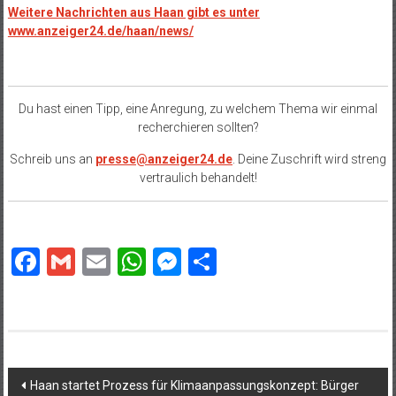
Weitere Nachrichten aus Haan gibt es unter
www.anzeiger24.de/haan/news/
Du hast einen Tipp, eine Anregung, zu welchem Thema wir einmal
recherchieren sollten?
Schreib uns an
presse@anzeiger24.de
. Deine Zuschrift wird streng
vertraulich behandelt!
Facebook
Gmail
Email
WhatsApp
Messenger
Teilen
Beitragsnavigation
Haan startet Prozess für Klimaanpassungskonzept: Bürger