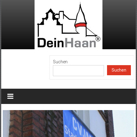
Zum
Inhalt
springen
DeinHaan
Suchen
Suchen
News
aus
Haan