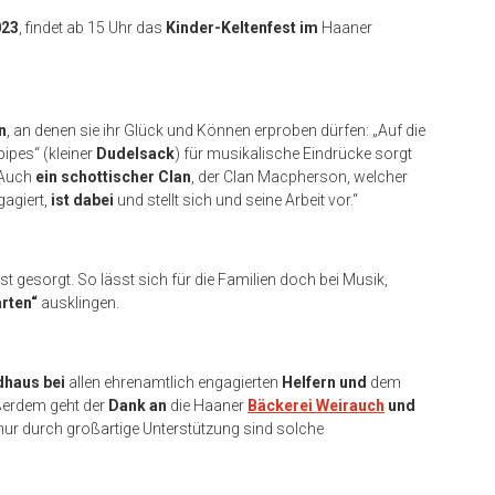
023
, findet ab 15 Uhr das
Kinder-Keltenfest
im
Haaner
n
, an denen sie ihr Glück und Können erproben dürfen: „Auf die
pipes“ (kleiner
Dudelsack
) für musikalische Eindrücke sorgt
 Auch
ein schottischer Clan
, der Clan Macpherson, welcher
agiert,
ist dabei
und stellt sich und seine Arbeit vor.“
ist gesorgt. So lässt sich für die Familien doch bei Musik,
arten“
ausklingen.
dhaus
bei
allen ehrenamtlich engagierten
Helfern und
dem
ßerdem geht der
Dank an
die Haaner
Bäckerei Weirauch
und
nur durch großartige Unterstützung sind solche