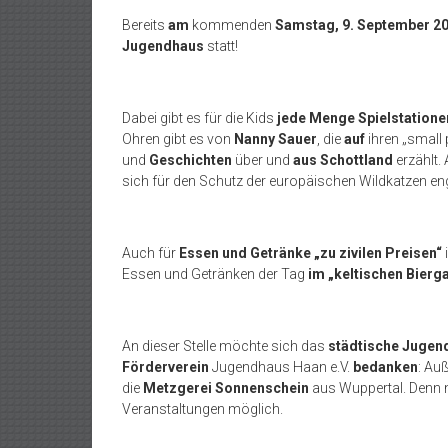
Bereits
am
kommenden
Samstag, 9. September 2
Jugendhaus
statt!
Dabei gibt es für die Kids
jede Menge Spielstatione
Ohren gibt es von
Nanny Sauer
, die
auf
ihren „small 
und
Geschichten
über und
aus Schottland
erzählt.
sich für den Schutz der europäischen Wildkatzen eng
Auch für
Essen und Getränke „zu zivilen Preisen“
Essen und Getränken der Tag
im „keltischen Bierg
An dieser Stelle möchte sich das
städtische Jugen
Förderverein
Jugendhaus Haan e.V.
bedanken
: Au
die
Metzgerei Sonnenschein
aus Wuppertal. Denn 
Veranstaltungen möglich.