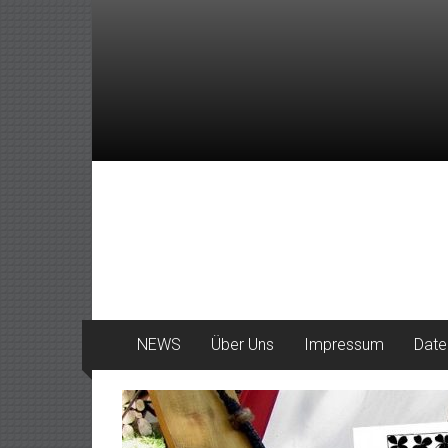
Zum
Inhalt
springen
DeinHaan
News
aus
Haan
NEWS
Über Uns
Impressum
Date