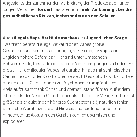
Angesichts der zunehmenden Verbreitung der Produkte auch unter
jungen Menschen
fordert
das Gremium
mehr Aufklärung über die
gesundheitlichen Risiken, insbesondere an den Schulen
.
Auch
illegale Vape-Verkäufe machen
den
Jugendlichen Sorge
:
„Während bereits die legal verkäuflichen Vapes große
Gesundheitsrisiken mit sich bringen, stellen illegale Vapes eine
ungleich höhere Gefahr dar. Hier sind unter Umständen
Schwermetalle, Pestizide oder andere Verunreinigungen zu finden. Ein
großer Teil der illegalen Vapes ist darüber hinaus mit synthetischen
Cannabinoiden oder K.o.-Tropfen versetzt. Diese Stoffe wirken oft viel
stärker als THC und können zu Psychosen, Krampfanfällen,
Kreislaufzusammenbrüchen und Atemstillstand führen. Außerdem
ist oftmals der Nikotin-Gehalt höher als erlaubt, die Menge im Tank ist
größer als erlaubt (noch höheres Suchtpotenzial), natürlich fehlen
sämtliche Warnhinweise und Hinweise auf die Inhaltsstoffe, und
minderwertige Akkus in den Geräten können überhitzen und
explodieren.“