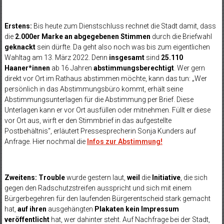
Erstens:
Bis heute zum Dienstschluss rechnet die Stadt damit, dass
die
2.000er Marke an abgegebenen Stimmen
durch die Briefwahl
geknackt
sein dürfte. Da geht also noch was bis zum eigentlichen
Wahltag am 13. März 2022. Denn
insgesamt
sind
25.110
Haaner*innen
ab 16 Jahren
abstimmungsberechtigt
. Wer gern
direkt vor Ort im Rathaus abstimmen möchte, kann das tun: „Wer
persönlich in das Abstimmungsbüro kommt, erhält seine
Abstimmungsunterlagen für die Abstimmung per Brief. Diese
Unterlagen kann er vor Ort ausfüllen oder mitnehmen. Füllt er diese
vor Ort aus, wirft er den Stimmbrief in das aufgestellte
Postbehältnis“, erläutert Pressesprecherin Sonja Kunders auf
Anfrage. Hier nochmal die
Infos zur Abstimmung!
Zweitens:
Trouble
wurde gestern laut,
weil
die
Initiative
, die sich
gegen den Radschutzstreifen ausspricht und sich mit einem
Bürgerbegehren für den laufenden Bürgerentscheid stark gemacht
hat,
auf ihren
ausgehängten
Plakaten kein Impressum
veröffentlicht
hat, wer dahinter steht. Auf Nachfrage bei der Stadt,