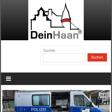
Zum
Inhalt
springen
DeinHaan
Suchen
Suchen
News
aus
Haan