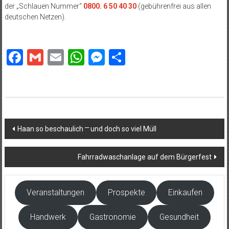
der „Schlauen Nummer“
0800. 6 50 40 30
(gebührenfrei aus allen
deutschen Netzen).
Facebook
Gmail
Email
WhatsApp
Messenger
Teilen
Beitragsnavigation
Haan so beschaulich ⎻ und doch so viel Müll
Fahrradwaschanlage auf dem Bürgerfest
Veranstaltungen
Prospekte
Einkaufen
Handwerk
Gastronomie
Gesundheit