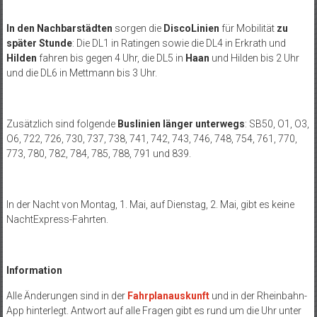
In den Nachbarstädten
sorgen die
DiscoLinien
für Mobilität
zu
später Stunde
: Die DL1 in Ratingen sowie die DL4 in Erkrath und
Hilden
fahren bis gegen 4 Uhr, die DL5 in
Haan
und Hilden bis 2 Uhr
und die DL6 in Mettmann bis 3 Uhr.
Zusätzlich sind folgende
Buslinien länger unterwegs
: SB50, O1, O3,
O6, 722, 726, 730, 737, 738, 741, 742, 743, 746, 748, 754, 761, 770,
773, 780, 782, 784, 785, 788, 791 und 839.
In der Nacht von Montag, 1. Mai, auf Dienstag, 2. Mai, gibt es keine
NachtExpress-Fahrten.
Information
Alle Änderungen sind in der
Fahrplanauskunft
und in der Rheinbahn-
App hinterlegt. Antwort auf alle Fragen gibt es rund um die Uhr unter