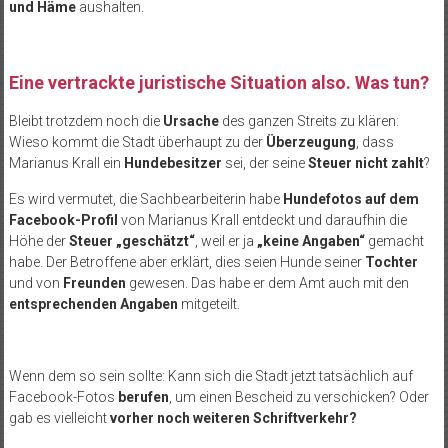
und Häme
aushalten.
Eine vertrackte juristische Situation also. Was tun?
Bleibt trotzdem noch die
Ursache
des ganzen Streits zu klären:
Wieso kommt die Stadt überhaupt zu der
Überzeugung
, dass
Marianus Krall ein
Hundebesitzer
sei, der seine
Steuer nicht zahlt
?
Es wird vermutet, die Sachbearbeiterin habe
Hundefotos auf dem
Facebook-Profil
von Marianus Krall entdeckt und daraufhin die
Höhe der
Steuer „geschätzt“
, weil er ja
„keine Angaben“
gemacht
habe. Der Betroffene aber erklärt, dies seien Hunde seiner
Tochter
und von
Freunden
gewesen. Das habe er dem Amt auch mit den
entsprechenden Angaben
mitgeteilt.
Wenn dem so sein sollte: Kann sich die Stadt jetzt tatsächlich auf
Facebook-Fotos
berufen
, um einen Bescheid zu verschicken? Oder
gab es vielleicht
vorher noch weiteren Schriftverkehr?