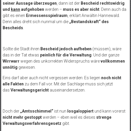
seiner Aussage überzeugen
, dann ist der
Bescheid rechtswidrig
und
kann
aufgehoben
werden –
muss es aber nicht
. Denn auch da
gibt es einen
Ermessensspielraum
, erklärt Anwältin Hannewald.
Denn alles dreht sich nunmal um die
„Bestandskraft“ des
Bescheids
.
Sollte die Stadt ihren
Bescheid jedoch aufheben
(müssen), wäre
das in der Tat etwas
peinlich für die Verwaltung
. Und der ganze
Wirrwarr
wegen des unkorrekten Widerspruchs wäre
vollkommen
unnötig
gewesen.
Eins darf aber auch nicht vergessen werden: Es liegen
noch nicht
alle Fakten
zu dem Fall vor. Mit der Sachlage muss sich jetzt
das
Verwaltungsgericht
auseinandersetzen.
Doch der
„Amtsschimmel“
ist nun
losgaloppiert
und kann vorerst
nicht mehr gestoppt
werden – eben weil es dieses
strenge
Verwaltungsverfahrensgesetz
gibt.