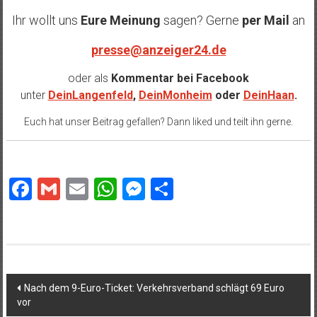
Ihr wollt uns
Eure Meinung
sagen? Gerne
per Mail
an
presse@anzeiger24.de
oder als
Kommentar bei
Facebook
unter
DeinLangenfeld
,
DeinMonheim
oder
DeinHaan
.
Euch hat unser Beitrag gefallen? Dann liked und teilt ihn gerne.
Facebook
Gmail
Email
WhatsApp
Messenger
Teilen
Beitragsnavigation
Nach dem 9-Euro-Ticket: Verkehrsverband schlägt 69 Euro
vor