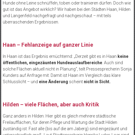
Hunde ohne Leine schnüffeln, toben oder trainieren dürfen. Doch wie
gut ist das Angebot wirklich? Wir haben bei den Städten Haan, Hilden
und Langenfeld nachgefragt und nachgeschaut – mit teils
überraschenden Ergebnissen.
Haan – Fehlanzeige auf ganzer Linie
In Haan ist das Ergebnis ernüchternd: „Derzeit gibt es in Haan
keine
öffentlichen, eingezäunten Hundeauslaufbereiche
. Auch sind
solche Flächen aktuell nicht in Planung“, teilt Pressesprecherin Sonja
Kunders auf Anfrage mit. Damit ist Haan im Vergleich das klare
Schlusslicht – und
eine Änderung
scheint
nicht in Sicht.
Hilden – viele Flächen, aber auch Kritik
Ganz anders in Hilden: Hier gibt es gleich mehrere städtische
Freilaufflächen, für deren Pflege und Wartung die Stadt Hilden
zuständig ist. Fast alle (bis auf die am Jaberg) sind eingezäunt und
unterschiedlich groß. Laut Stadtsprecherin Henrike Ludes-Loer sind