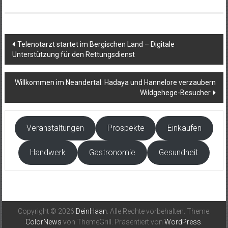
Beitragsnavigation
Telenotarzt startet im Bergischen Land – Digitale
Unterstützung für den Rettungsdienst
Willkommen im Neandertal: Hadaya und Hannelore verzaubern
Wildgehege-Besucher
Veranstaltungen
Prospekte
Einkaufen
Handwerk
Gastronomie
Gesundheit
Copyright © 2026
DeinHaan
. Alle Rechte vorbehalten. Theme:
ColorNews
von ThemeGrill. Präsentiert von
WordPress
.