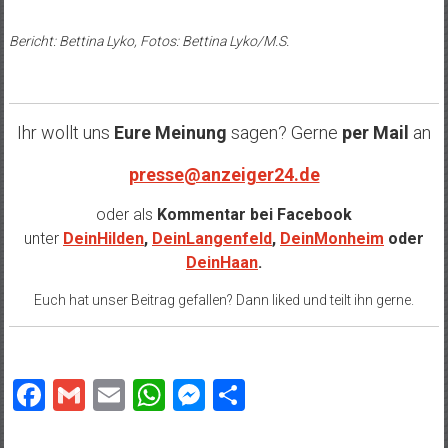
Bericht: Bettina Lyko, Fotos: Bettina Lyko/M.S.
Ihr wollt uns
Eure Meinung
sagen? Gerne
per Mail
an
presse@anzeiger24.de
oder als
Kommentar bei
Facebook
unter
DeinHilden
,
DeinLangenfeld
,
DeinMonheim
oder
DeinHaan
.
Euch hat unser Beitrag gefallen? Dann liked und teilt ihn gerne.
Facebook
Gmail
Email
WhatsApp
Messenger
Teilen