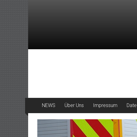
Zum
Inhalt
springen
DeinHaan
News
aus
Haan
NEWS
Über Uns
Impressum
Date