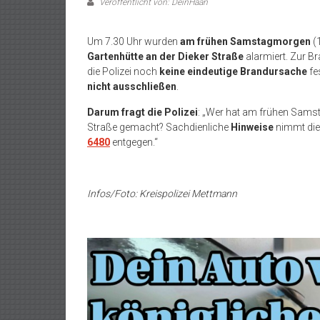
Veröffentlicht von: DeinHaan
Um 7.30 Uhr wurden
am frühen Samstagmorgen
(1
Gartenhütte an der Dieker Straße
alarmiert. Zur B
die Polizei noch
keine eindeutige Brandursache
fe
nicht ausschließen
.
Darum fragt die Polizei
: „Wer hat am frühen Sams
Straße gemacht? Sachdienliche
Hinweise
nimmt die 
6480
entgegen.“
Infos/Foto: Kreispolizei Mettmann