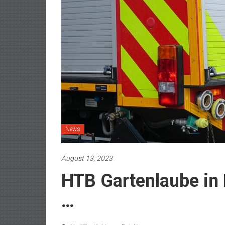
News
August 13, 2023
HTB Gartenlaube in B
…