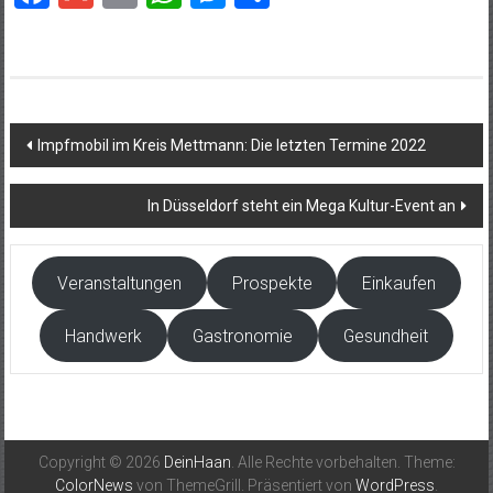
Beitragsnavigation
Impfmobil im Kreis Mettmann: Die letzten Termine 2022
In Düsseldorf steht ein Mega Kultur-Event an
Veranstaltungen
Prospekte
Einkaufen
Handwerk
Gastronomie
Gesundheit
Copyright © 2026
DeinHaan
. Alle Rechte vorbehalten. Theme:
ColorNews
von ThemeGrill. Präsentiert von
WordPress
.