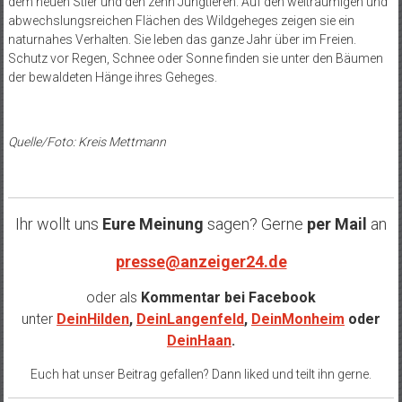
dem neuen Stier und den zehn Jungtieren. Auf den weiträumigen und
abwechslungsreichen Flächen des Wildgeheges zeigen sie ein
naturnahes Verhalten. Sie leben das ganze Jahr über im Freien.
Schutz vor Regen, Schnee oder Sonne finden sie unter den Bäumen
der bewaldeten Hänge ihres Geheges.
Quelle/Foto: Kreis Mettmann
Ihr wollt uns
Eure Meinung
sagen? Gerne
per Mail
an
presse@anzeiger24.de
oder als
Kommentar bei
Facebook
unter
DeinHilden
,
DeinLangenfeld
,
DeinMonheim
oder
DeinHaan
.
Euch hat unser Beitrag gefallen? Dann liked und teilt ihn gerne.