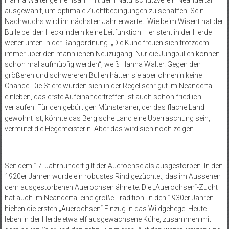
ausgewählt, um optimale Zuchtbedingungen zu schaffen. Sein
Nachwuchs wird im nächsten Jahr erwartet. Wie beim Wisent hat der
Bulle bei den Heckrindern keine Leitfunktion – er steht in der Herde
weiter unten in der Rangordnung. „Die Kühe freuen sich trotzdem
immer über den männlichen Neuzugang. Nur die Jungbullen können
schon mal aufmüpfig werden“, weiß Hanna Walter. Gegen den
größeren und schwereren Bullen hätten sie aber ohnehin keine
Chance. Die Stiere würden sich in der Regel sehr gut im Neandertal
einleben, das erste Aufeinandertreffen ist auch schon friedlich
verlaufen. Für den gebürtigen Münsteraner, der das flache Land
gewohnt ist, könnte das Bergische Land eine Überraschung sein,
vermutet die Hegemeisterin. Aber das wird sich noch zeigen.
Seit dem 17. Jahrhundert gilt der Auerochse als ausgestorben. In den
1920er Jahren wurde ein robustes Rind gezüchtet, das im Aussehen
dem ausgestorbenen Auerochsen ähnelte. Die „Auerochsen“-Zucht
hat auch im Neandertal eine große Tradition. In den 1930er Jahren
hielten die ersten „Auerochsen“ Einzug in das Wildgehege. Heute
leben in der Herde etwa elf ausgewachsene Kühe, zusammen mit