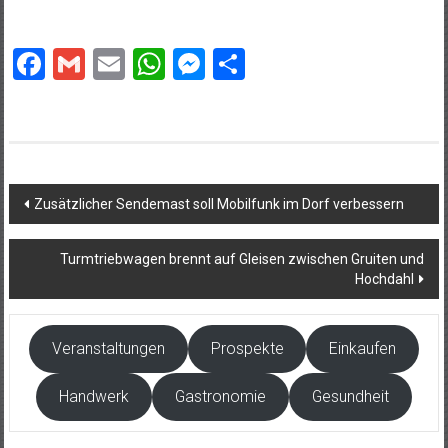
Facebook
Gmail
Email
WhatsApp
Messenger
Teilen
Beitragsnavigation
Zusätzlicher Sendemast soll Mobilfunk im Dorf verbessern
Turmtriebwagen brennt auf Gleisen zwischen Gruiten und
Hochdahl
Veranstaltungen
Prospekte
Einkaufen
Handwerk
Gastronomie
Gesundheit